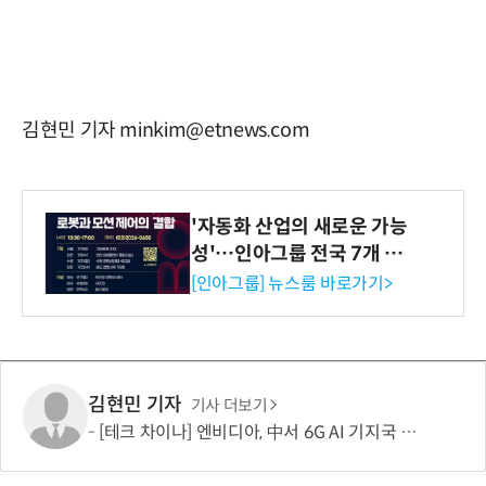
김현민 기자 minkim@etnews.com
'자동화 산업의 새로운 가능
성'…인아그룹 전국 7개 도
시 세미나 페어 개최
[인아그룹] 뉴스룸 바로가기>
김현민 기자
기사 더보기
[테크 차이나] 엔비디아, 中서 6G AI 기지국 파트너 물색…'엣지 AI' 시대 겨냥한 공급망 구축 본격화