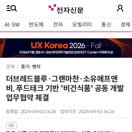
AI·SW
반도체
전자
모빌리티
통신
경제
경제
중기·벤처
더브레드블루·그랜마찬·소유에프앤
비, 푸드테크 기반 '비건식품' 공동 개발
업무협약 체결
발행일 : 2024-04-03 16:26
업데이트 : 2024-04-03 16:26