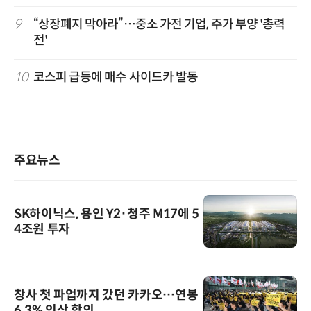
9
“상장폐지 막아라”…중소 가전 기업, 주가 부양 '총력
전'
10
코스피 급등에 매수 사이드카 발동
주요뉴스
SK하이닉스, 용인 Y2·청주 M17에 5
4조원 투자
창사 첫 파업까지 갔던 카카오…연봉
6.3% 인상 합의