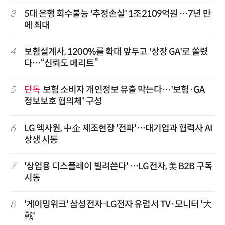
3
5대 은행 회수불능 '추정손실' 1조2109억원 …7년 만
에 최대
4
보험설계사, 1200%룰 확대 앞두고 '상장 GA'로 쏠렸
다…“신뢰도 메리트”
5
단독
보험 소비자 개인정보 유출 막는다…'보험·GA
정보보호 협의체' 구성
6
LG 엑사원, 中企 제조현장 '전파'…대기업과 협력사 AI
상생 시동
7
'상업용 디스플레이 빌려쓴다' …LG전자, 美 B2B 구독
시동
8
'게이밍위크' 삼성전자-LG전자 유럽서 TV·모니터 '大
戰'