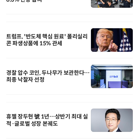
트럼프, '반도체 핵심 원료' 폴리실리
콘 파생상품에 15% 관세
경찰 압수 코인, 두나무가 보관한다…
최종 낙찰자 선정
휴젤 장두현 號 1년…상반기 최대 실
적·글로벌 성장 본궤도