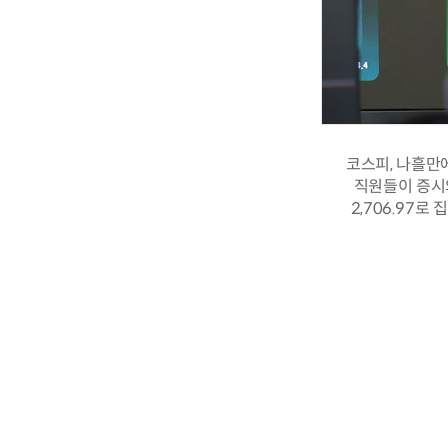
코스피, 나흘만에
직원들이 증시와
2,706.97로