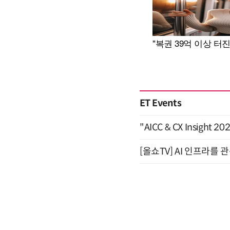
ET Events
"AICC & CX Insight 
[올쇼TV] AI 인프라를 