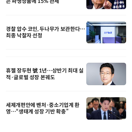
콘 파생상품에 15% 관세
경찰 압수 코인, 두나무가 보관한다…
최종 낙찰자 선정
휴젤 장두현 號 1년…상반기 최대 실
적·글로벌 성장 본궤도
세제개편안에 벤처·중소기업계 환
영…“생태계 성장 기반 확충”