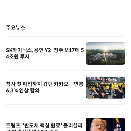
주요뉴스
SK하이닉스, 용인 Y2·청주 M17에 5
4조원 투자
창사 첫 파업까지 갔던 카카오…연봉
6.3% 인상 합의
트럼프, '반도체 핵심 원료' 폴리실리