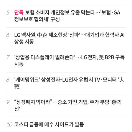
5
단독
보험 소비자 개인정보 유출 막는다…'보험·GA
정보보호 협의체' 구성
6
LG 엑사원, 中企 제조현장 '전파'…대기업과 협력사 AI
상생 시동
7
'상업용 디스플레이 빌려쓴다' …LG전자, 美 B2B 구독
시동
8
'게이밍위크' 삼성전자-LG전자 유럽서 TV·모니터 '大
戰'
9
“상장폐지 막아라”…중소 가전 기업, 주가 부양 '총력
전'
10
코스피 급등에 매수 사이드카 발동