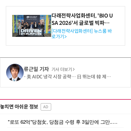
다래전략사업화센터, 'BIO U
SA 2026'서 글로벌 빅파마
와의 비즈니스 미팅 지원…K
[다래전략사업화센터] 뉴스룸 바
로가기>
-바이오 해외 진출 교두보 확
보
류근일 기자
기사 더보기
美 AIDC 냉각 시장 공략… 日 뛰는데 韓 제자리
놓치면 아쉬운 정보
AD