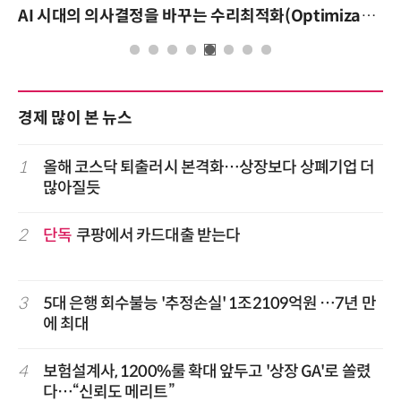
AI 시대의 의사결정을 바꾸는 수리최적화(Optimization): 실제 산업 적용 사례와 활용 전략
경제 많이 본 뉴스
1
올해 코스닥 퇴출러시 본격화…상장보다 상폐기업 더
많아질듯
2
단독
쿠팡에서 카드대출 받는다
3
5대 은행 회수불능 '추정손실' 1조2109억원 …7년 만
에 최대
4
보험설계사, 1200%룰 확대 앞두고 '상장 GA'로 쏠렸
다…“신뢰도 메리트”