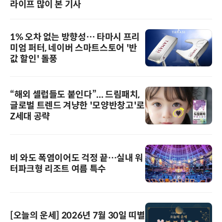
라이프 많이 본 기사
1% 오차 없는 방향성… 타마시 프리
미엄 퍼터, 네이버 스마트스토어 '반
값 할인' 돌풍
“해외 셀럽들도 붙인다”... 드림패치,
글로벌 트렌드 겨냥한 '모양반창고'로
Z세대 공략
비 와도 폭염이어도 걱정 끝…실내 워
터파크형 리조트 여름 특수
[오늘의 운세] 2026년 7월 30일 띠별