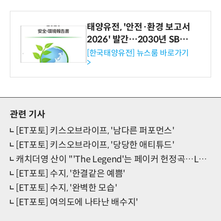
태양유전, '안전·환경 보고서
2026' 발간…2030년 SBT
수준 온실가스 감축 추진
[한국태양유전] 뉴스룸 바로가기
>
관련 기사
[ET포토] 키스오브라이프, '남다른 퍼포먼스'
[ET포토] 키스오브라이프, '당당한 애티튜드'
캐치더영 산이 "'The Legend'는 페이커 헌정곡…LCK 초청 환영한다"
[ET포토] 수지, '한결같은 예쁨'
[ET포토] 수지, '완벽한 모습'
[ET포토] 여의도에 나타난 배수지'