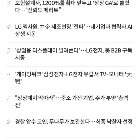
3
보험설계사, 1200%룰 확대 앞두고 '상장 GA'로 쏠렸
다…“신뢰도 메리트”
4
LG 엑사원, 中企 제조현장 '전파'…대기업과 협력사 AI
상생 시동
5
'상업용 디스플레이 빌려쓴다' …LG전자, 美 B2B 구독
시동
6
'게이밍위크' 삼성전자-LG전자 유럽서 TV·모니터 '大
戰'
7
“상장폐지 막아라”…중소 가전 기업, 주가 부양 '총력
전'
8
경찰 압수 코인, 두나무가 보관한다…최종 낙찰자 선정