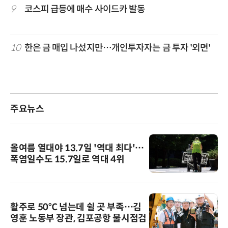
9
코스피 급등에 매수 사이드카 발동
10
한은 금 매입 나섰지만…개인투자자는 금 투자 '외면'
주요뉴스
올여름 열대야 13.7일 '역대 최다'…
폭염일수도 15.7일로 역대 4위
활주로 50℃ 넘는데 쉴 곳 부족…김
영훈 노동부 장관, 김포공항 불시점검