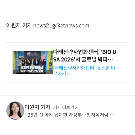
이원지 기자 news21g@etnews.com
다래전략사업화센터, 'BIO U
SA 2026'서 글로벌 빅파마
와의 비즈니스 미팅 지원…K
[다래전략사업화센터] 뉴스룸 바
로가기>
-바이오 해외 진출 교두보 확
보
이원지 기자
기사 더보기
35년 전 아기 납치한 가정부…친자식처럼 키워서? '징역 3년' 논란