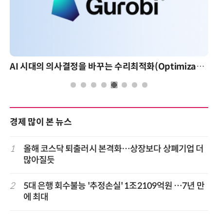
AI 시대의 의사결정을 바꾸는 수리최적화(Optimization): 실제 산업 적용 사례와 활용 전략
경제 많이 본 뉴스
1
올해 코스닥 퇴출러시 본격화…상장보다 상폐기업 더
많아질듯
2
5대 은행 회수불능 '추정손실' 1조2109억원 …7년 만
에 최대