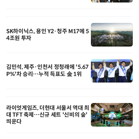
SK하이닉스, 용인 Y2·청주 M17에 5
4조원 투자
김민석, 제주·인천서 정청래에 '5.67
P%'차 승리…누적 득표도 金 1위
라이엇게임즈, 더현대 서울서 역대 최
대 TFT 축제…신규 세트 '신비의 숲'
띄운다