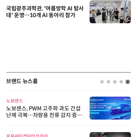
국립광주과학관, '여름방학 AI 탐사
대' 운영…10개 AI 동아리 참가
브랜드 뉴스룸
노보센스
노보센스, PWM 고주파 과도 간섭
난제 극복…차량용 전류 감지 증폭
기
로옴세미컨덕터코리아