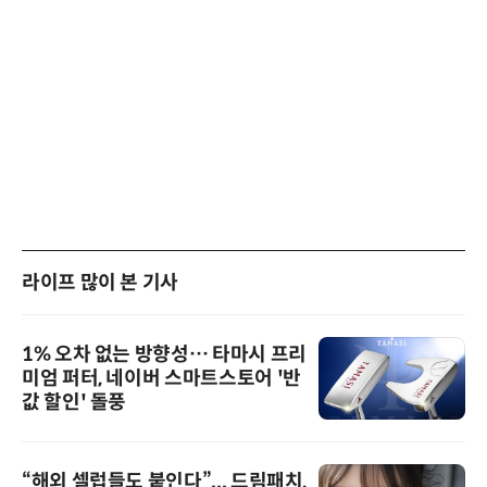
라이프 많이 본 기사
1% 오차 없는 방향성… 타마시 프리
미엄 퍼터, 네이버 스마트스토어 '반
값 할인' 돌풍
“해외 셀럽들도 붙인다”... 드림패치,