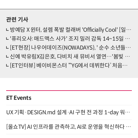
관련 기사
방예담 X 윈터, 설렘 폭발 컬래버 'Officially Cool' [일문일답]
'퓨리오사: 매드맥스 사가' 조지 밀러 감독 14~15일 내한 확정
[ET현장] 나우어데이즈(NOWADAYS), ' 순수 소년들의 청량 에너제틱 OoWee'(종합)
신예 박유림X김은호, 다비치 새 뮤비서 열연…'봄빛 커플로맨스' 눈길
[ET인터뷰] 베이비몬스터 “‘YG에서 데뷔한다’ 처음부터 그 생각뿐이었어요!”
ET Events
UX 기획·DESIGN.md 설계·AI 구현 전 과정 1-day 워크숍 with Claude Code·Codex 9월 15일 개최
[올쇼TV] AI 인프라를 관측하고, AI로 운영을 혁신하다 (8월 11일 생방송)