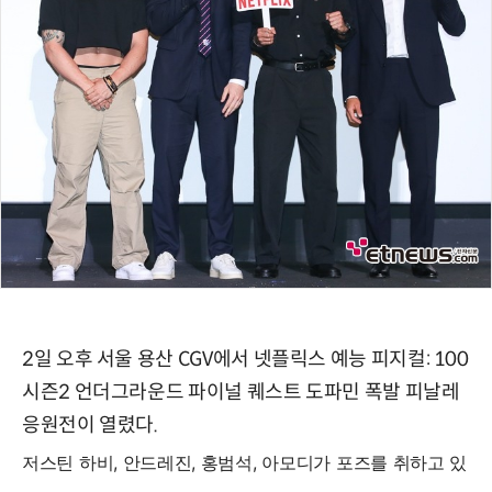
2일 오후 서울 용산 CGV에서 넷플릭스 예능 피지컬: 100
시즌2 언더그라운드 파이널 퀘스트 도파민 폭발 피날레
응원전이 열렸다.
저스틴 하비, 안드레진, 홍범석, 아모디가 포즈를 취하고 있