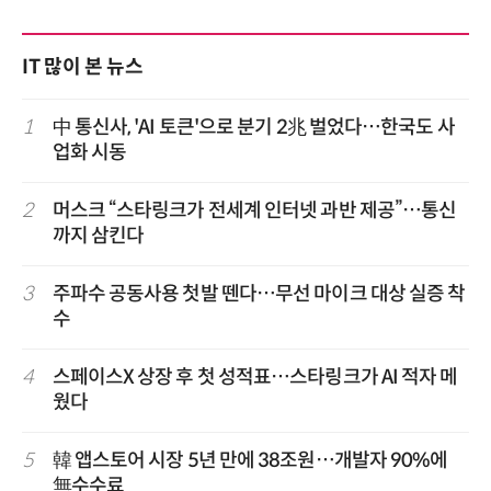
IT 많이 본 뉴스
1
中 통신사, 'AI 토큰'으로 분기 2兆 벌었다…한국도 사
업화 시동
2
머스크 “스타링크가 전세계 인터넷 과반 제공”…통신
까지 삼킨다
3
주파수 공동사용 첫발 뗀다…무선 마이크 대상 실증 착
수
4
스페이스X 상장 후 첫 성적표…스타링크가 AI 적자 메
웠다
5
韓 앱스토어 시장 5년 만에 38조원…개발자 90%에
無수수료