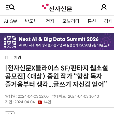
AI·SW
반도체
전자
모빌리티
통신
경제
IT
게임
[전자신문X블라이스 SF/판타지 웹소설
공모전] 〈대상〉 중원 작가 “항상 독자
즐거움부터 생각...글쓰기 자신감 얻어”
발행일 : 2024-04-03 12:00
업데이트 : 2024-04-03 10:40
지면 :
2024-04-04
14면