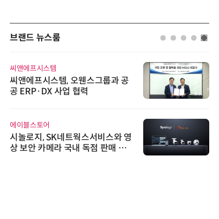
브랜드 뉴스룸
씨앤에프시스템
씨앤에프시스템, 오웬스그룹과 공
공 ERP·DX 사업 협력
에이블스토어
시놀로지, SK네트웍스서비스와 영
상 보안 카메라 국내 독점 판매 파
트너십 체결