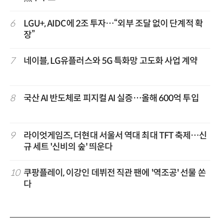
6
LGU+, AIDC에 2조 투자…“외부 조달 없이 단계적 확
장”
7
네이블, LG유플러스와 5G 특화망 고도화 사업 계약
8
국산 AI 반도체로 피지컬 AI 실증…올해 600억 투입
9
라이엇게임즈, 더현대 서울서 역대 최대 TFT 축제…신
규 세트 '신비의 숲' 띄운다
10
쿠팡플레이, 이강인 데뷔전 직관 팬에 '역조공' 선물 쏜
다