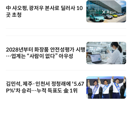
中 샤오펑, 광저우 본사로 딜러사 10
곳 초청
2028년부터 화장품 안전성평가 시행
…업계는 “사람이 없다” 아우성
김민석, 제주·인천서 정청래에 '5.67
P%'차 승리…누적 득표도 金 1위