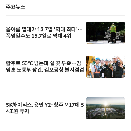
주요뉴스
올여름 열대야 13.7일 '역대 최다'…
폭염일수도 15.7일로 역대 4위
활주로 50℃ 넘는데 쉴 곳 부족…김
영훈 노동부 장관, 김포공항 불시점검
SK하이닉스, 용인 Y2·청주 M17에 5
4조원 투자