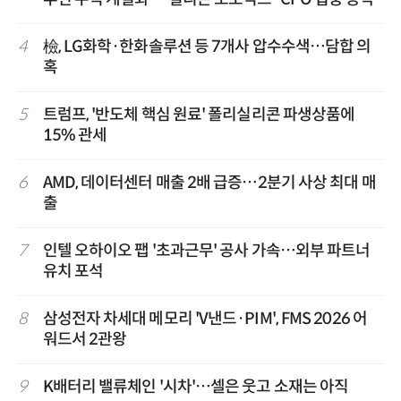
4
檢, LG화학·한화솔루션 등 7개사 압수수색…담합 의
혹
5
트럼프, '반도체 핵심 원료' 폴리실리콘 파생상품에
15% 관세
6
AMD, 데이터센터 매출 2배 급증…2분기 사상 최대 매
출
7
인텔 오하이오 팹 '초과근무' 공사 가속…외부 파트너
유치 포석
8
삼성전자 차세대 메모리 'V낸드·PIM', FMS 2026 어
워드서 2관왕
9
K배터리 밸류체인 '시차'…셀은 웃고 소재는 아직