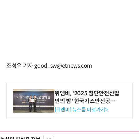
조성우 기자 good_sw@etnews.com
위엠비, '2025 첨단안전산업
인의 밤' 한국가스안전공사
사장상 수상
[위엠비] 뉴스룸 바로가기>