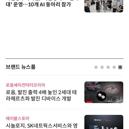
대' 운영…10개 AI 동아리 참가
브랜드 뉴스룸
로옴세미컨덕터코리아
로옴, 발진 출력 4배 높인 2세대 테
라헤르츠파 발진 디바이스 개발
에이블스토어
시놀로지, SK네트웍스서비스와 영