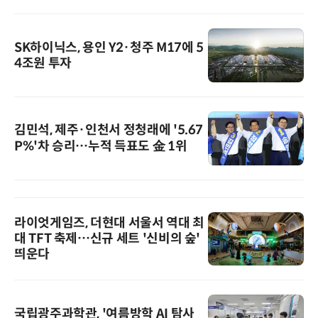
SK하이닉스, 용인 Y2·청주 M17에 5
4조원 투자
김민석, 제주·인천서 정청래에 '5.67
P%'차 승리…누적 득표도 金 1위
라이엇게임즈, 더현대 서울서 역대 최
대 TFT 축제…신규 세트 '신비의 숲'
띄운다
국립광주과학관, '여름방학 AI 탐사