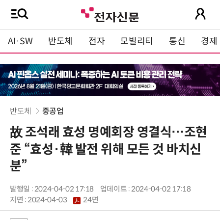
AI·SW
반도체
전자
모빌리티
통신
경제
반도체
중공업
故 조석래 효성 명예회장 영결식…조현
준 “효성·韓 발전 위해 모든 것 바치신
분”
발행일 : 2024-04-02 17:18
업데이트 : 2024-04-02 17:18
지면 :
2024-04-03
24면