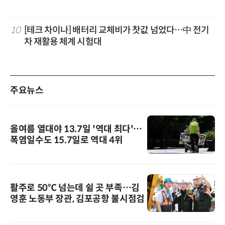
10
[테크 차이나] 배터리 교체비가 찻값 넘었다…中 전기
차 재활용 체계 시험대
주요뉴스
올여름 열대야 13.7일 '역대 최다'…
폭염일수도 15.7일로 역대 4위
활주로 50℃ 넘는데 쉴 곳 부족…김
영훈 노동부 장관, 김포공항 불시점검