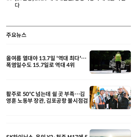
다
주요뉴스
올여름 열대야 13.7일 '역대 최다'…
폭염일수도 15.7일로 역대 4위
활주로 50℃ 넘는데 쉴 곳 부족…김
영훈 노동부 장관, 김포공항 불시점검