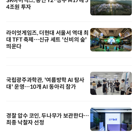
SK하이닉스, 용인 Y2·청주 M17에 5
4조원 투자
라이엇게임즈, 더현대 서울서 역대 최
대 TFT 축제…신규 세트 '신비의 숲'
띄운다
국립광주과학관, '여름방학 AI 탐사
대' 운영…10개 AI 동아리 참가
경찰 압수 코인, 두나무가 보관한다…
최종 낙찰자 선정