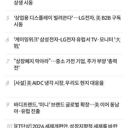
상생 시동
5
'상업용 디스플레이 빌려쓴다' …LG전자, 美 B2B 구독
시동
6
'게이밍위크' 삼성전자-LG전자 유럽서 TV·모니터 '大
戰'
7
“상장폐지 막아라”…중소 가전 기업, 주가 부양 '총력
전'
8
[사설] 美 AIDC 냉각 시장, 우리도 현지 대응을
9
바디프랜드, '미니' 브랜드 글로벌 확장…美 이어 동남
아·유럽 진출
10
[ET단상] 2026 세제개편안, 성장지향적 세제를 바란