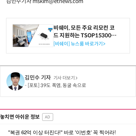
김민수기자 mskim@etnews.com
비쉐이, 모든 주요 리모컨 코
드 지원하는 TSOP15300 시
리즈 IR 수신기 출시
[비쉐이] 뉴스룸 바로가기>
김민수 기자
기사 더보기
[포토] 39도 폭염, 동굴 속으로
놓치면 아쉬운 정보
AD