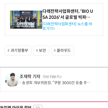
다래전략사업화센터, 'BIO U
SA 2026'서 글로벌 빅파마
와의 비즈니스 미팅 지원…K
[다래전략사업화센터] 뉴스룸 바
로가기>
-바이오 해외 진출 교두보 확
보
과기정통부
보안
클라우드
조재학 기자
기사 더보기
송경희 개보위원장, “쿠팡 3000건 유출 주장 사실과 달라…엄정 처분할 것”
놓치면 아쉬운 정보
AD