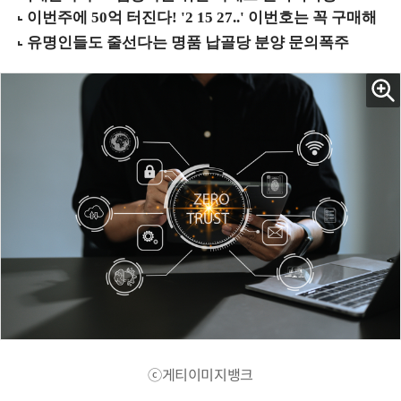
ⓒ게티이미지뱅크