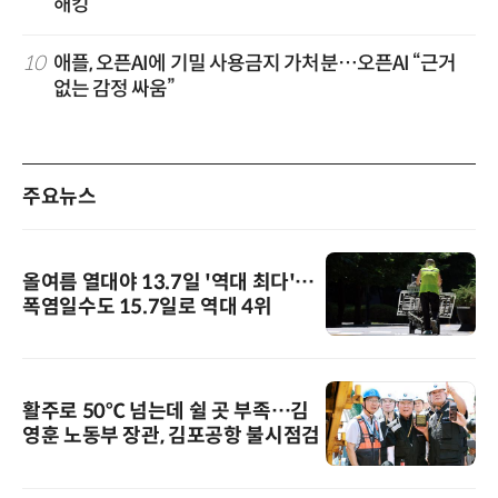
해킹
10
애플, 오픈AI에 기밀 사용금지 가처분…오픈AI “근거
없는 감정 싸움”
주요뉴스
올여름 열대야 13.7일 '역대 최다'…
폭염일수도 15.7일로 역대 4위
활주로 50℃ 넘는데 쉴 곳 부족…김
영훈 노동부 장관, 김포공항 불시점검