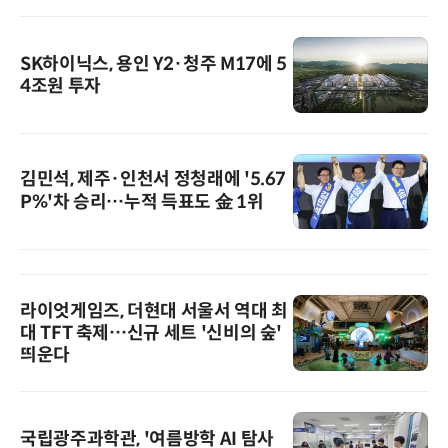
SK하이닉스, 용인 Y2·청주 M17에 5
4조원 투자
김민석, 제주·인천서 정청래에 '5.67
P%'차 승리…누적 득표도 金 1위
라이엇게임즈, 더현대 서울서 역대 최
대 TFT 축제…신규 세트 '신비의 숲'
띄운다
국립광주과학관, '여름방학 AI 탐사