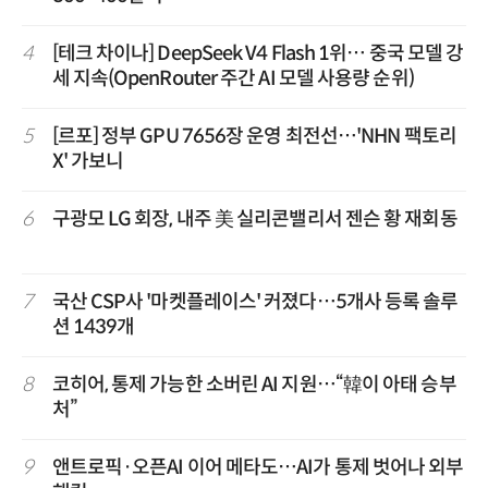
4
[테크 차이나] DeepSeek V4 Flash 1위… 중국 모델 강
세 지속(OpenRouter 주간 AI 모델 사용량 순위)
5
[르포] 정부 GPU 7656장 운영 최전선…'NHN 팩토리
X' 가보니
6
구광모 LG 회장, 내주 美 실리콘밸리서 젠슨 황 재회동
7
국산 CSP사 '마켓플레이스' 커졌다…5개사 등록 솔루
션 1439개
8
코히어, 통제 가능한 소버린 AI 지원…“韓이 아태 승부
처”
9
앤트로픽·오픈AI 이어 메타도…AI가 통제 벗어나 외부