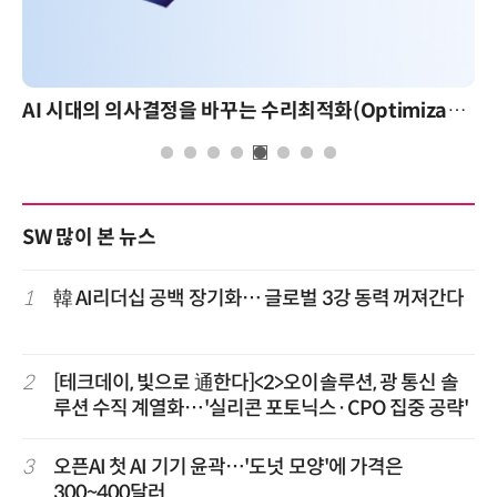
AI 시대의 의사결정을 바꾸는 수리최적화(Optimization): 실제 산업 적용 사례와 활용 전략
SW 많이 본 뉴스
1
韓 AI리더십 공백 장기화… 글로벌 3강 동력 꺼져간다
2
[테크데이, 빛으로 通한다]<2>오이솔루션, 광 통신 솔
루션 수직 계열화…'실리콘 포토닉스·CPO 집중 공략'
3
오픈AI 첫 AI 기기 윤곽…'도넛 모양'에 가격은
300~400달러