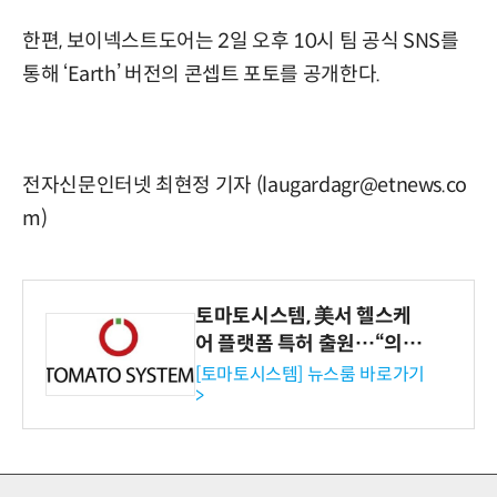
한편, 보이넥스트도어는 2일 오후 10시 팀 공식 SNS를
통해 ‘Earth’ 버전의 콘셉트 포토를 공개한다.
전자신문인터넷 최현정 기자 (laugardagr@etnews.co
m)
토마토시스템, 美서 헬스케
어 플랫폼 특허 출원…“의료
기관·보험사 공략”
[토마토시스템] 뉴스룸 바로가기
>