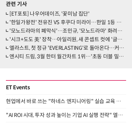
관련 기사
[ET포토] 나우어데이즈, '꽃미남 집단'
'한일가왕전' 전유진 VS 후쿠다 미라이…한일 1등 만났다
'모노드라마의 폐막식'…조민규, '모노드라마' 화려한 피날레
'시크+도도 美' 장착…아일리원, 새 콘셉트 컷에 '글로벌 팬 시선집중'
엘라스트, 첫 정규 'EVERLASTING'로 돌아온다…커밍순 포스터 공개
엔시티 드림, 3월 한터 월간차트 1위…'초동 더블 밀리언 셀러'
ET Events
현업에서 바로 쓰는 "하네스 엔지니어링" 실습 교육 워크숍 8월 20일 개최
"AI ROI 시대, 투자 성과 높이는 기업 AI 실행 전략" 엘타워 6층 (9월 18일)