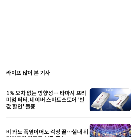
라이프 많이 본 기사
1% 오차 없는 방향성… 타마시 프리
미엄 퍼터, 네이버 스마트스토어 '반
값 할인' 돌풍
비 와도 폭염이어도 걱정 끝…실내 워