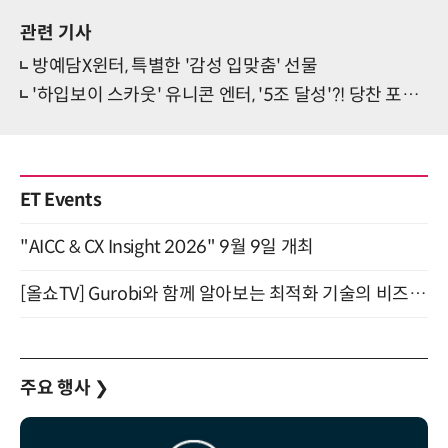
관련 기사
방예담X윈터, 특별한 '감성 입맞춤' 선물
'하입보이 스카웃' 유니콘 엔터, '5조 달성'?! 당찬 포부 눈길
ET Events
"AICC & CX Insight 2026" 9월 9일 개최
[올쇼TV] Gurobi와 함께 알아보는 최적화 기술의 비즈니스 활용 (8월 20일 생방송)
주요 행사
❯