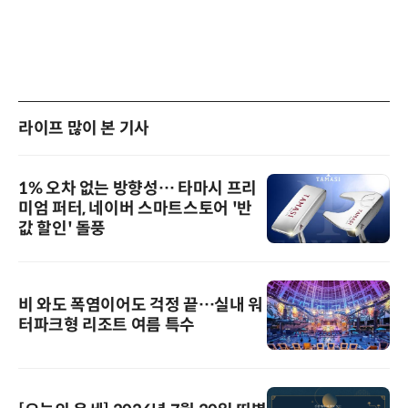
라이프 많이 본 기사
1% 오차 없는 방향성… 타마시 프리
미엄 퍼터, 네이버 스마트스토어 '반
값 할인' 돌풍
비 와도 폭염이어도 걱정 끝…실내 워
터파크형 리조트 여름 특수