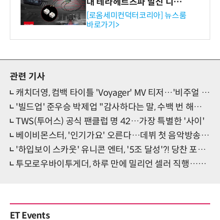
대 테라헤르츠파 발진 디바이
스 개발
[로옴세미컨덕터코리아] 뉴스룸
바로가기>
관련 기사
캐치더영, 컴백 타이틀 'Voyager' MV 티저…'비주얼 K밴드' 등장
'빌드업' 준우승 박제업 "감사하다는 말, 수백 번 해도 모자라" 감격 소감
TWS(투어스) 공식 팬클럽 명 42…가장 특별한 '사이'
베이비몬스터, '인기가요' 오른다…데뷔 첫 음악방송 출연 확정
'하입보이 스카웃' 유니콘 엔터, '5조 달성'?! 당찬 포부 눈길
투모로우바이투게더, 하루 만에 밀리언 셀러 직행…쾌조의 스타트
ET Events