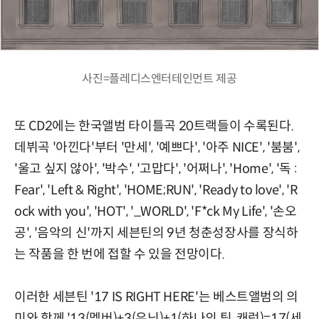
사진=플레디스엔터테인먼트 제공
또 CD2에는 한국앨범 타이틀곡 20트랙들이 수록된다.
데뷔곡 '아낀다'부터 '만세', '예쁘다', '아주 NICE', '붐붐',
'울고 싶지 않아', '박수', '고맙다', '어쩌나', 'Home', '독 :
Fear', 'Left & Right', 'HOME;RUN', 'Ready to love', 'R
ock with you', 'HOT', '_WORLD', 'F*ck My Life', '손오
공', '음악의 신'까지 세븐틴의 9년 청춘성장사를 장식하
는 작품을 한 번에 접할 수 있을 전망이다.
이러한 세븐틴 '17 IS RIGHT HERE'는 베스트앨범의 의
미와 함께 '13(멤버)+3(유닛)+1(하나의 팀, 캐럿)=17(세