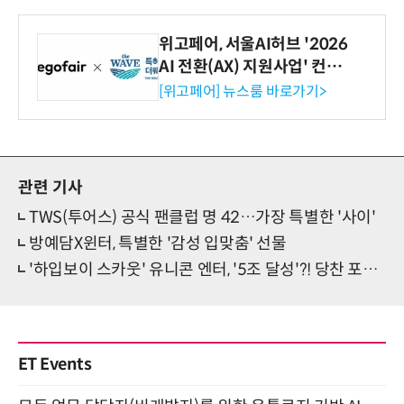
위고페어, 서울AI허브 '2026
AI 전환(AX) 지원사업' 컨소
시엄 선정
[위고페어] 뉴스룸 바로가기>
관련 기사
TWS(투어스) 공식 팬클럽 명 42…가장 특별한 '사이'
방예담X윈터, 특별한 '감성 입맞춤' 선물
'하입보이 스카웃' 유니콘 엔터, '5조 달성'?! 당찬 포부 눈길
ET Events