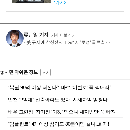
로가기>
-바이오 해외 진출 교두보 확
보
류근일 기자
기사 더보기
美 규제에 삼성전자·LG전자 '로청' 글로벌 출시 늦춘다…“공급망 재편부터”
놓치면 아쉬운 정보
AD