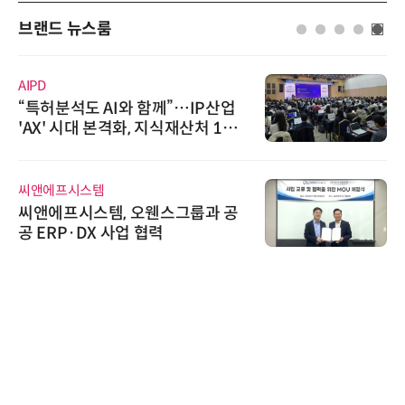
브랜드 뉴스룸
AIPD
“특허분석도 AI와 함께”…IP산업
'AX' 시대 본격화, 지식재산처 1호
AI IP데이터분석사 탄생
씨앤에프시스템
씨앤에프시스템, 오웬스그룹과 공
공 ERP·DX 사업 협력