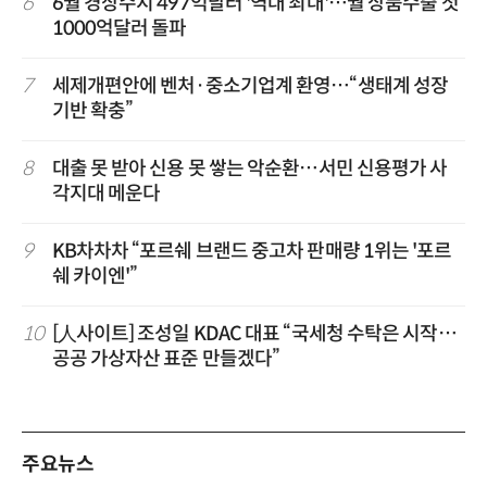
6
6월 경상수지 497억달러 '역대 최대'…월 상품수출 첫
1000억달러 돌파
7
세제개편안에 벤처·중소기업계 환영…“생태계 성장
기반 확충”
8
대출 못 받아 신용 못 쌓는 악순환…서민 신용평가 사
각지대 메운다
9
KB차차차 “포르쉐 브랜드 중고차 판매량 1위는 '포르
쉐 카이엔'”
10
[人사이트] 조성일 KDAC 대표 “국세청 수탁은 시작…
공공 가상자산 표준 만들겠다”
주요뉴스