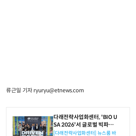
류근일 기자 ryuryu@etnews.com
다래전략사업화센터, 'BIO U
SA 2026'서 글로벌 빅파마
와의 비즈니스 미팅 지원…K
[다래전략사업화센터] 뉴스룸 바