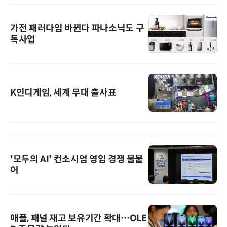
가전 패러다임 바뀐다 파나소닉도 구
독사업
K인디게임, 세계 무대 출사표
'모두의 AI' 컨소시엄 영입 경쟁 불붙
어
애플, 패널 재고 보유기간 확대…OLE