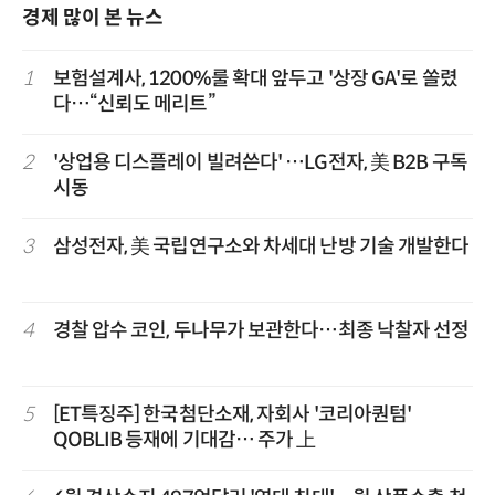
경제 많이 본 뉴스
1
보험설계사, 1200%룰 확대 앞두고 '상장 GA'로 쏠렸
다…“신뢰도 메리트”
2
'상업용 디스플레이 빌려쓴다' …LG전자, 美 B2B 구독
시동
3
삼성전자, 美 국립연구소와 차세대 난방 기술 개발한다
4
경찰 압수 코인, 두나무가 보관한다…최종 낙찰자 선정
5
[ET특징주] 한국첨단소재, 자회사 '코리아퀀텀'
QOBLIB 등재에 기대감… 주가 上