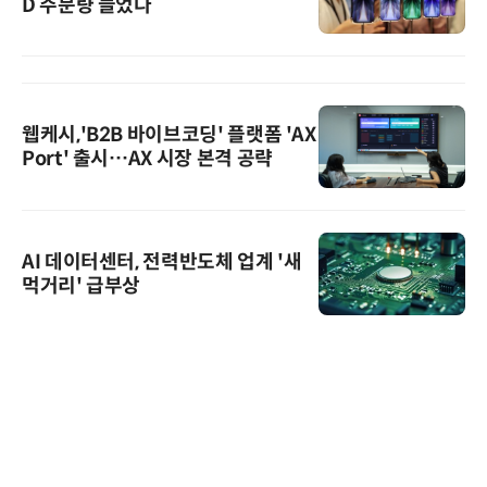
D 주문량 늘었다
웹케시,'B2B 바이브코딩' 플랫폼 'AX
Port' 출시…AX 시장 본격 공략
AI 데이터센터, 전력반도체 업계 '새
먹거리' 급부상