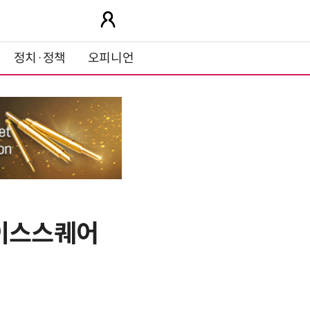
정치·정책
오피니언
에이스스퀘어