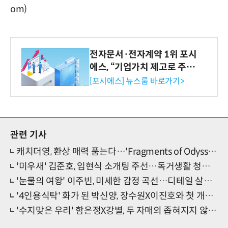
om)
전자문서·전자계약 1위 포시
에스, “기업가치 제고로 주주
환원 강화” 계획 공시
[포시에스] 뉴스룸 바로가기>
관련 기사
캐치더영, 환상 매력 품는다…'Fragments of Odyssey' 기대감 UP
'미우새' 김준호, 임현식 소개팅 주선…독거생활 청산 나섰다
'눈물의 여왕' 이주빈, 미세한 감정 곡선…디테일 살린 열연
'4인용식탁' 화가 된 박신양, 장수원X이진호와 첫 개인전 기념 파티
'수지맞은 우리' 함은정X강별, 두 자매의 좁혀지지 않는 간극