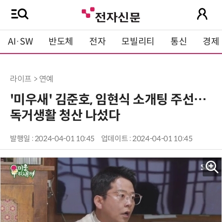
AI·SW
반도체
전자
모빌리티
통신
경제
라이프 > 연예
'미우새' 김준호, 임현식 소개팅 주선…
독거생활 청산 나섰다
발행일 : 2024-04-01 10:45
업데이트 : 2024-04-01 10:45