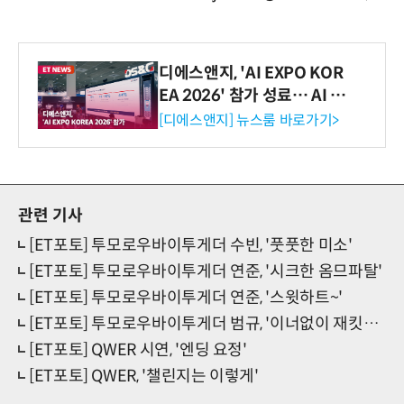
디에스앤지, 'AI EXPO KOR
EA 2026' 참가 성료… AI 전
생애주기 아우르는 통합 솔루
[디에스앤지] 뉴스룸 바로가기>
션 선봬 [영상]
관련 기사
[ET포토] 투모로우바이투게더 수빈, '풋풋한 미소'
[ET포토] 투모로우바이투게더 연준, '시크한 옴므파탈'
[ET포토] 투모로우바이투게더 연준, '스윗하트~'
[ET포토] 투모로우바이투게더 범규, '이너없이 재킷만~섹시'
[ET포토] QWER 시연, '엔딩 요정'
[ET포토] QWER, '챌린지는 이렇게'