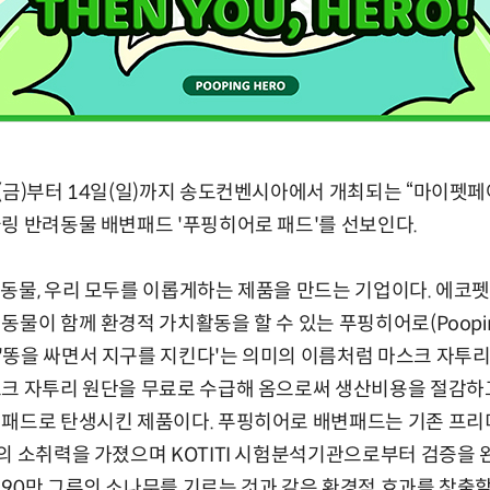
(금)부터 14일(일)까지 송도컨벤시아에서 개최되는 “마이펫페
링 반려동물 배변패드 '푸핑히어로 패드'를 선보인다.
동물, 우리 모두를 이롭게하는 제품을 만드는 기업이다. 에코
물이 함께 환경적 가치활동을 할 수 있는 푸핑히어로(Poopin
'똥을 싸면서 지구를 지킨다'는 의미의 이름처럼 마스크 자투
스크 자투리 원단을 무료로 수급해 옴으로써 생산비용을 절감하고
패드로 탄생시킨 제품이다. 푸핑히어로 배변패드는 기존 프리미
의 소취력을 가졌으며 KOTITI 시험분석기관으로부터 검증을 
90만 그루의 소나무를 기르는 것과 같은 환경적 효과를 창출할 