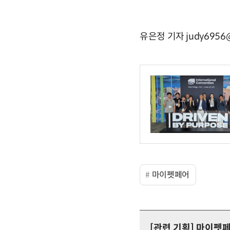
유은정 기자 judy6956@
마이펫페어
[관련 기획]
마이펫