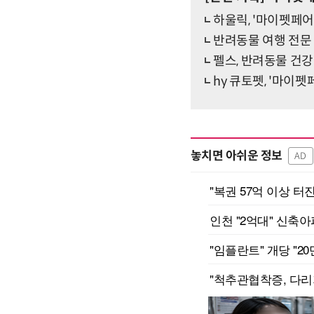
하울릭, '마이펫페어
반려동물 여행 전문 
펠스, 반려동물 건강
hy 큐토펫, '마이
놓치면 아쉬운 정보
AD