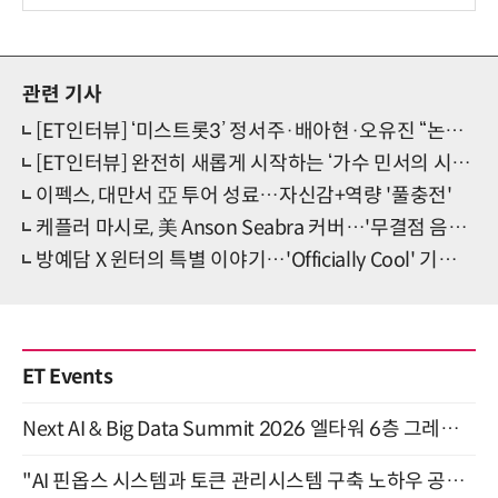
관련 기사
[ET인터뷰] ‘미스트롯3’ 정서주·배아현·오유진 “논란? 우린 행복해요!”
[ET인터뷰] 완전히 새롭게 시작하는 ‘가수 민서의 시즌2’
이펙스, 대만서 亞 투어 성료…자신감+역량 '풀충전'
케플러 마시로, 美 Anson Seabra 커버…'무결점 음색+비주얼'
방예담 X 윈터의 특별 이야기…'Officially Cool' 기대 포인트 '셋'
ET Events
Next AI & Big Data Summit 2026 엘타워 6층 그레이스홀 개최 (9/18)
"AI 핀옵스 시스템과 토큰 관리시스템 구축 노하우 공개" 잠실 한국광고문화회관 2층 대회의실 (8/21)