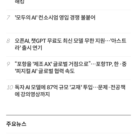
해킹
7
'모두의 AI' 컨소시엄 영입 경쟁 불붙어
8
오픈AI, 챗GPT 무료도 최신 모델 무한 지원…'아스트
라' 출시 연기
9
“포항을 '제조 AX' 글로벌 거점으로”…포항TP, 한·중
'피지컬 AI' 글로벌 협력 속도
10
독자 AI 모델에 87억 규모 '교재' 투입…문제·전공책
에 강의영상까지
주요뉴스