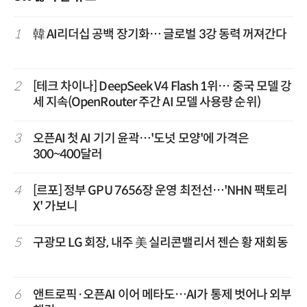
1
韓 AI리더십 공백 장기화… 글로벌 3강 동력 꺼져간다
2
[테크 차이나] DeepSeek V4 Flash 1위… 중국 모델 강
세 지속(OpenRouter 주간 AI 모델 사용량 순위)
3
오픈AI 첫 AI 기기 윤곽…'도넛 모양'에 가격은
300~400달러
4
[르포] 정부 GPU 7656장 운영 최전선…'NHN 팩토리
X' 가보니
5
구광모 LG 회장, 내주 美 실리콘밸리서 젠슨 황 재회동
6
앤트로픽·오픈AI 이어 메타도…AI가 통제 벗어나 외부