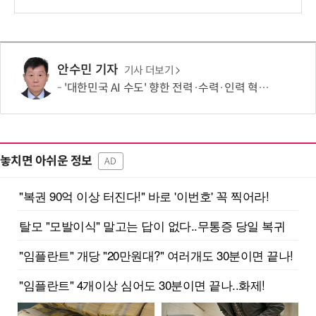
안수민 기자
기사 더보기
'대한민국 AI 수도' 향한 전력·수력·인력 혁신 시동…'충남 3력 혁신 TF 회의 첫 개최
놓치면 아쉬운 정보
AD