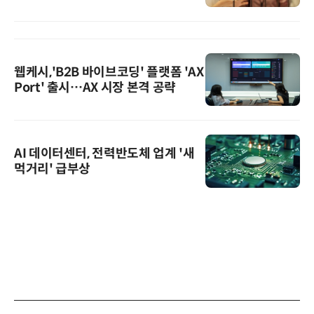
웹케시,'B2B 바이브코딩' 플랫폼 'AX
Port' 출시…AX 시장 본격 공략
AI 데이터센터, 전력반도체 업계 '새
먹거리' 급부상