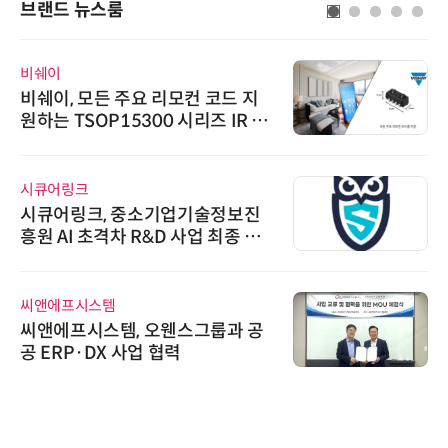
브랜드 뉴스룸
비쉐이
비쉐이, 모든 주요 리모컨 코드 지
원하는 TSOP15300 시리즈 IR 수
신기 출시
시큐어링크
시큐어링크, 중소기업기술정보진
흥원 AI 초격차 R&D 사업 최종 선
정
씨앤에프시스템
씨앤에프시스템, 오웬스그룹과 공
공 ERP·DX 사업 협력