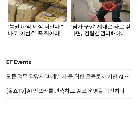
ET Events
모든 업무 담당자(비개발자)를 위한 온톨로지 기반 AI 지식체계 설계 1-day 워크숍 8월 20일 개최
[올쇼TV] AI 인프라를 관측하고, AI로 운영을 혁신하다 (8월 11일 생방송)