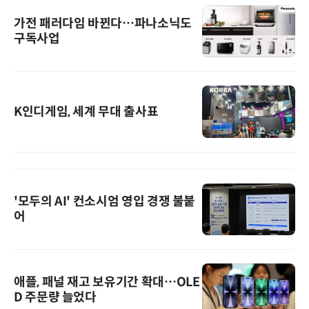
가전 패러다임 바뀐다…파나소닉도
구독사업
K인디게임, 세계 무대 출사표
'모두의 AI' 컨소시엄 영입 경쟁 불붙
어
애플, 패널 재고 보유기간 확대…OLE
D 주문량 늘었다