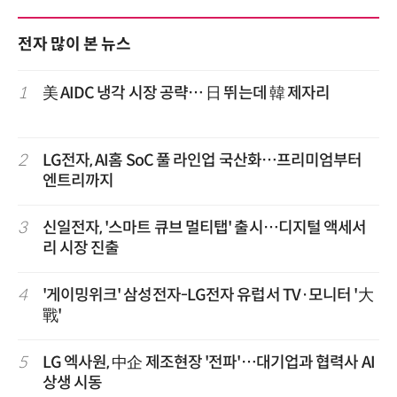
전자 많이 본 뉴스
1
美 AIDC 냉각 시장 공략… 日 뛰는데 韓 제자리
2
LG전자, AI홈 SoC 풀 라인업 국산화…프리미엄부터
엔트리까지
3
신일전자, '스마트 큐브 멀티탭' 출시…디지털 액세서
리 시장 진출
4
'게이밍위크' 삼성전자-LG전자 유럽서 TV·모니터 '大
戰'
5
LG 엑사원, 中企 제조현장 '전파'…대기업과 협력사 AI
상생 시동