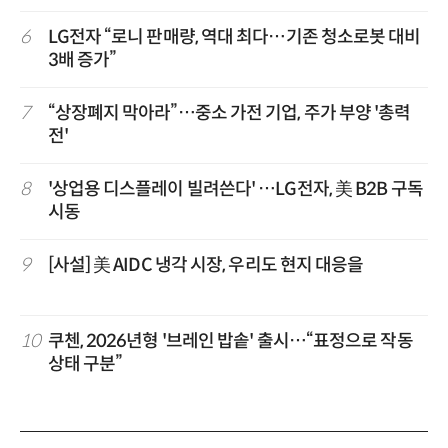
6
LG전자 “로니 판매량, 역대 최다…기존 청소로봇 대비
3배 증가”
7
“상장폐지 막아라”…중소 가전 기업, 주가 부양 '총력
전'
8
'상업용 디스플레이 빌려쓴다' …LG전자, 美 B2B 구독
시동
9
[사설] 美 AIDC 냉각 시장, 우리도 현지 대응을
10
쿠첸, 2026년형 '브레인 밥솥' 출시…“표정으로 작동
상태 구분”