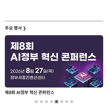
주요 행사
❯
제8회 AI정부 혁신 콘퍼런스