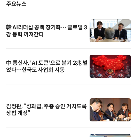
주요뉴스
韓 AI리더십 공백 장기화… 글로벌 3
강 동력 꺼져간다
中 통신사, 'AI 토큰'으로 분기 2兆 벌
었다…한국도 사업화 시동
김정관, “성과급, 주총 승인 거치도록
상법 개정”