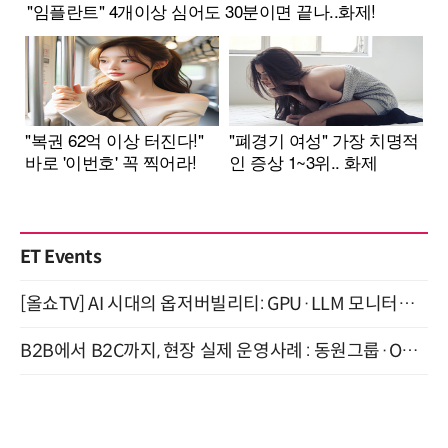
ET Events
[올쇼TV] AI 시대의 옵저버빌리티: GPU·LLM 모니터링부터 AI 기반 장애 대응까지 (8/11 생방송)
B2B에서 B2C까지, 현장 실제 운영사례 : 동원그룹·OCI·다이닝브랜즈그룹·당근 (8/27)