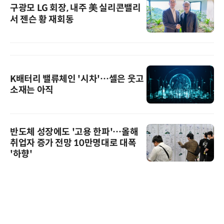
구광모 LG 회장, 내주 美 실리콘밸리
서 젠슨 황 재회동
K배터리 밸류체인 '시차'…셀은 웃고
소재는 아직
반도체 성장에도 '고용 한파'…올해
취업자 증가 전망 10만명대로 대폭
'하향'