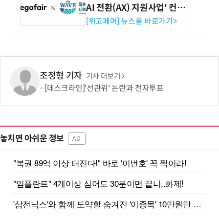
AI 전환(AX) 지원사업' 컨소
시엄 선정
[위고페어] 뉴스룸 바로가기>
조정형 기자
기사 더보기
[데스크라인]'선관위' 논란과 전자투표
놓치면 아쉬운 정보
AD