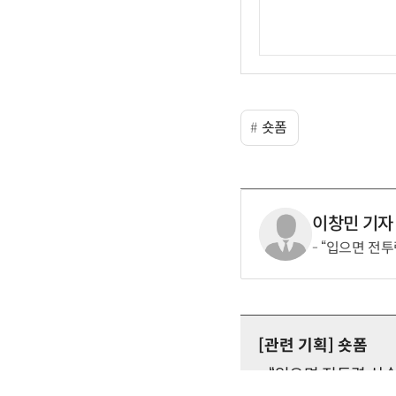
숏폼
이창민 기자
“입으면 전투
[관련 기획]
숏폼
“입으면 전투력 상