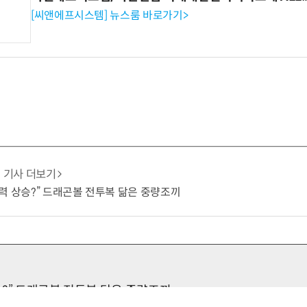
[씨앤에프시스템] 뉴스룸 바로가기>
기사 더보기
력 상승?” 드래곤볼 전투복 닮은 중량조끼
승?” 드래곤볼 전투복 닮은 중량조끼