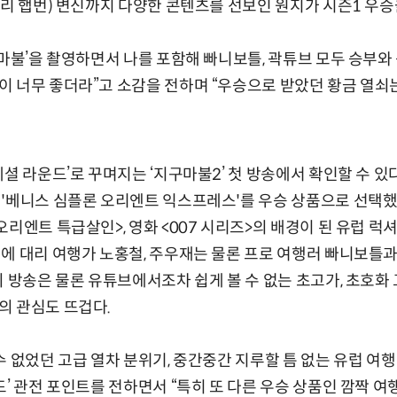
드리 햅번) 변신까지 다양한 콘텐츠를 선보인 원지가 시즌1 우승
구마불’을 촬영하면서 나를 포함해 빠니보틀, 곽튜브 모두 승부와
 너무 좋더라”고 소감을 전하며 “우승으로 받았던 황금 열쇠는
셜 라운드’로 꾸며지는 ‘지구마불2’ 첫 방송에서 확인할 수 있
'베니스 심플론 오리엔트 익스프레스'를 우승 상품으로 선택했
리엔트 특급살인>, 영화 <007 시리즈>의 배경이 된 유럽 럭셔
에 대리 여행가 노홍철, 주우재는 물론 프로 여행러 빠니보틀
외 방송은 물론 유튜브에서조차 쉽게 볼 수 없는 초고가, 초호화
의 관심도 뜨겁다.
수 없었던 고급 열차 분위기, 중간중간 지루할 틈 없는 유럽 여행
드’ 관전 포인트를 전하면서 “특히 또 다른 우승 상품인 깜짝 