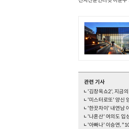
전자신문인터넷 이준수 기자 
관련 기사
'김창옥쇼2', 지금
'미스터로또' 양신
'한끗차이' 내연남 
'나혼산' 여의도 입
'아빠나' 이승연, 