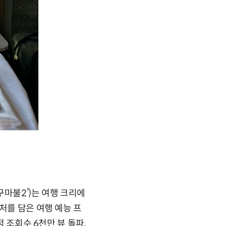
구마불2’)는 여행 크리에
처를 담은 여행 예능 프
 조회수 6천만 뷰 돌파,