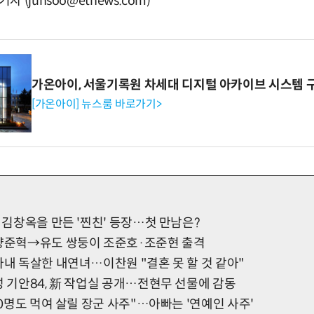
(junsoo@etnews.com)
가온아이, 서울기록원 차세대 디지털 아카이브 시스템 
[가온아이] 뉴스룸 바로가기>
의 김창옥을 만든 '찐친' 등장…첫 만남은?
 양준혁→유도 쌍둥이 조준호·조준현 출격
아내 독살한 내연녀…이찬원 "결혼 못 할 것 같아"
성 기안84, 新 작업실 공개…전현무 선물에 감동
"10명도 먹여 살릴 장군 사주"…아빠는 '연예인 사주'