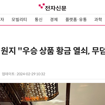
전자
모빌리티
통신
경제
플랫폼·유통
과학
 원지 "우승 상품 황금 열쇠, 무
업데이트 : 2024-02-29 10:32