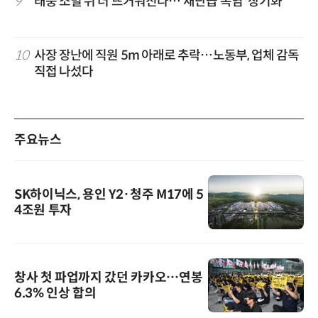
9
태풍 소멸 뒤 더 뜨거워진다…'재난급 폭염' 장기화
10
사장 장난에 직원 5m 아래로 추락…노동부, 업체 감독
직접 나섰다
주요뉴스
SK하이닉스, 용인 Y2·청주 M17에 5
4조원 투자
창사 첫 파업까지 갔던 카카오…연봉
6.3% 인상 합의