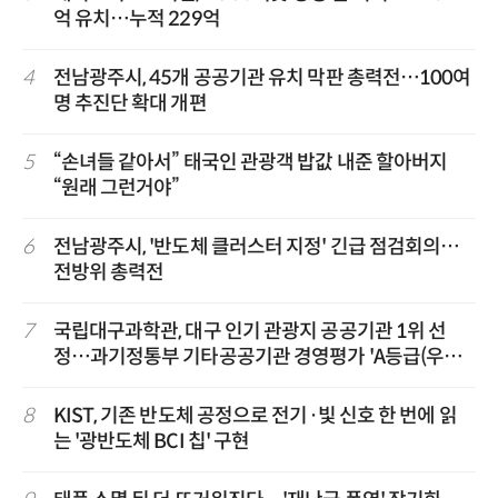
억 유치…누적 229억
4
전남광주시, 45개 공공기관 유치 막판 총력전…100여
명 추진단 확대 개편
5
“손녀들 같아서” 태국인 관광객 밥값 내준 할아버지
“원래 그런거야”
6
전남광주시, '반도체 클러스터 지정' 긴급 점검회의…
전방위 총력전
7
국립대구과학관, 대구 인기 관광지 공공기관 1위 선
정…과기정통부 기타공공기관 경영평가 'A등급(우수)'
겹경사
8
KIST, 기존 반도체 공정으로 전기·빛 신호 한 번에 읽
는 '광반도체 BCI 칩' 구현