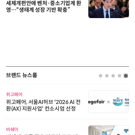
세제개편안에 벤처·중소기업계 환
영…“생태계 성장 기반 확충”
브랜드 뉴스룸
위고페어
위고페어, 서울AI허브 '2026 AI 전
환(AX) 지원사업' 컨소시엄 선정
비쉐이