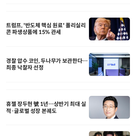
트럼프, '반도체 핵심 원료' 폴리실리
콘 파생상품에 15% 관세
경찰 압수 코인, 두나무가 보관한다…
최종 낙찰자 선정
휴젤 장두현 號 1년…상반기 최대 실
적·글로벌 성장 본궤도