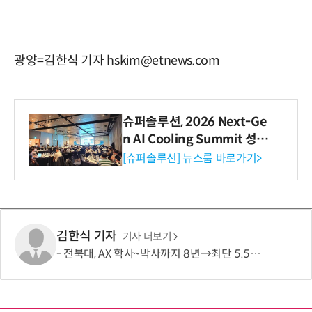
광양=김한식 기자 hskim@etnews.com
슈퍼솔루션, 2026 Next-Ge
n AI Cooling Summit 성황
리 성료
[슈퍼솔루션] 뉴스룸 바로가기>
김한식 기자
기사 더보기
전북대, AX 학사~박사까지 8년→최단 5.5년 가능…톱 100 AI 특화대학원 도약도