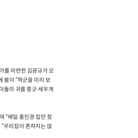
자가를 마련한 김광규가 모
 붐이 “학군을 미리 보
 이들의 귀를 쫑긋 세우게
며 “매일 홍진경 집만 찾
 “우리집이 흔하지는 않