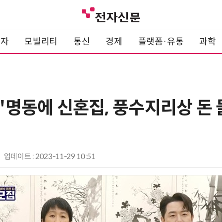
전자
모빌리티
통신
경제
플랫폼·유통
과학
 "명동에 신혼집, 풍수지리상 돈
업데이트 : 2023-11-29 10:51