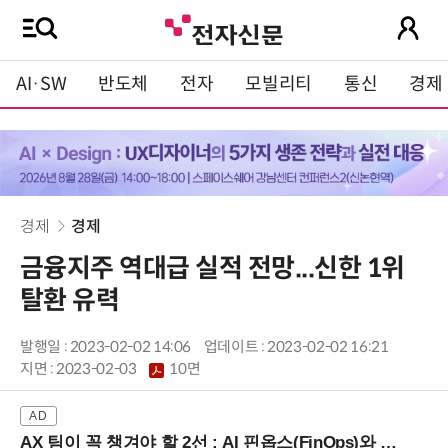
AI·SW
반도체
전자
모빌리티
통신
경제
경제
경제
금융지주 역대급 실적 전망...신한 1위
탈환 유력
발행일 : 2023-02-02 14:06
업데이트 : 2023-02-02 16:21
지면 :
2023-02-03
10면
AX 팀이 꼭 챙겨야 할 2선 : AI 핀옵스(FinOps)와 토큰 거버넌스 (8/21 잠실역)