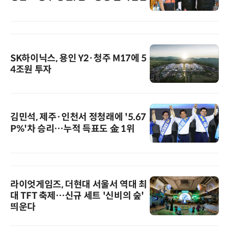
SK하이닉스, 용인 Y2·청주 M17에 5
4조원 투자
김민석, 제주·인천서 정청래에 '5.67
P%'차 승리…누적 득표도 金 1위
라이엇게임즈, 더현대 서울서 역대 최
대 TFT 축제…신규 세트 '신비의 숲'
띄운다