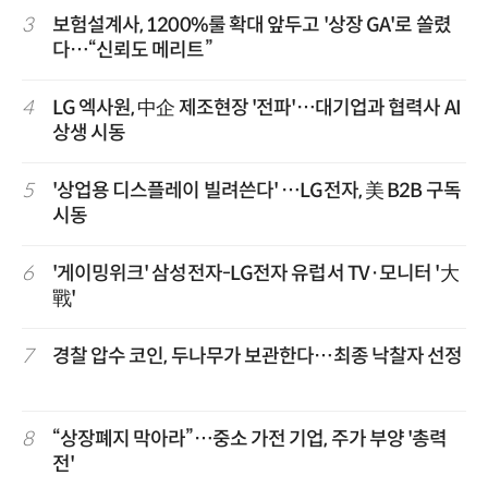
3
보험설계사, 1200%룰 확대 앞두고 '상장 GA'로 쏠렸
다…“신뢰도 메리트”
4
LG 엑사원, 中企 제조현장 '전파'…대기업과 협력사 AI
상생 시동
5
'상업용 디스플레이 빌려쓴다' …LG전자, 美 B2B 구독
시동
6
'게이밍위크' 삼성전자-LG전자 유럽서 TV·모니터 '大
戰'
7
경찰 압수 코인, 두나무가 보관한다…최종 낙찰자 선정
8
“상장폐지 막아라”…중소 가전 기업, 주가 부양 '총력
전'