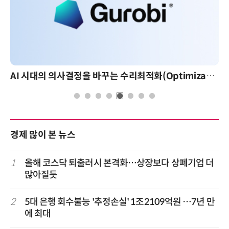
AI 시대의 의사결정을 바꾸는 수리최적화(Optimization): 실제 산업 적용 사례와 활용 전략
경제 많이 본 뉴스
1
올해 코스닥 퇴출러시 본격화…상장보다 상폐기업 더
많아질듯
2
5대 은행 회수불능 '추정손실' 1조2109억원 …7년 만
에 최대