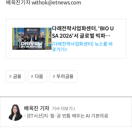
배옥진기자 withok@etnews.com
다래전략사업화센터, 'BIO U
SA 2026'서 글로벌 빅파마
와의 비즈니스 미팅 지원…K
[다래전략사업화센터] 뉴스룸 바
로가기>
-바이오 해외 진출 교두보 확
보
금융
다음
우리금융
배옥진 기자
기사 더보기
[ET시선]지·필·공 빈틈 메우는 AI 기본의료