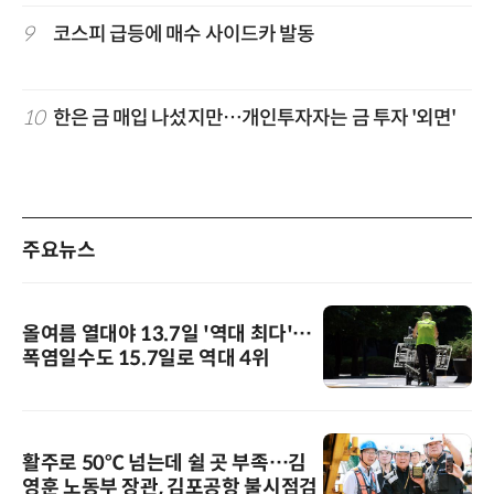
9
코스피 급등에 매수 사이드카 발동
10
한은 금 매입 나섰지만…개인투자자는 금 투자 '외면'
주요뉴스
올여름 열대야 13.7일 '역대 최다'…
폭염일수도 15.7일로 역대 4위
활주로 50℃ 넘는데 쉴 곳 부족…김
영훈 노동부 장관, 김포공항 불시점검