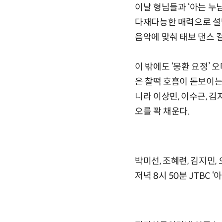
이날 형님들과 ‘아는 누
다재다능한 매력으로 설맞이
음악에 맞춰 태보 댄스
이 밖에도 ‘몽환 요정’
은 찰떡 호흡이 돋보이는
니라 이상민, 이수근, 김
오를 꽉 채운다.
박미선, 조혜련, 김지민,
저녁 8시 50분 JTBC 