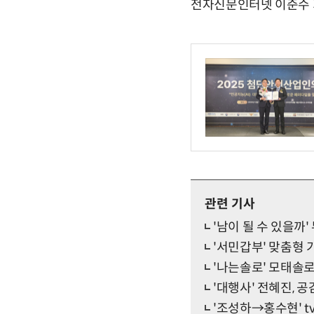
전자신문인터넷 이준수 기자 
관련 기사
'남이 될 수 있을까
'서민갑부' 맞춤형 
'나는솔로' 모태솔로
'대행사' 전혜진, 공
'조성하→홍수현' t