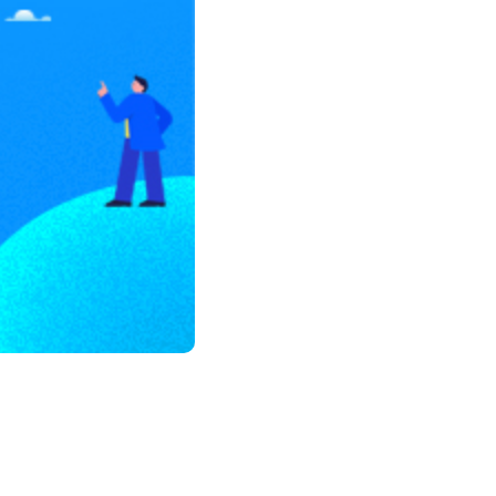
모든 업무 담당자(비개발자)를 위