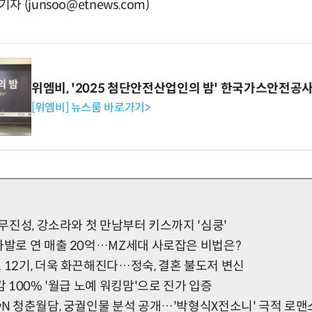
(junsoo@etnews.com)
위엠비, '2025 첨단안전산업인의 밤' 한국가스안전공
[위엠비] 뉴스룸 바로가기>
' 무진성, 강소라와 첫 만남부터 키스까지 '심쿵'
가발로 연 매출 20억…MZ세대 사로잡은 비법은?
 12기, 더욱 화끈해진다…정숙, 결혼 불도저 변신
감 100% '월급 노예 워킹맘'으로 진가 입증
vN 청춘월담, 궁궐인물 분석 공개…'박형식X전소니' 극적 로맨