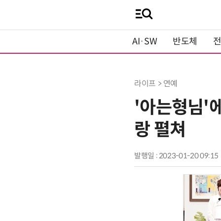
AI·SW
반도체
라이프 > 연예
'아는형님'
랑 펼쳐
발행일 : 2023-01-20 09:15