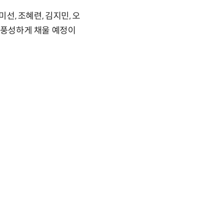
미선, 조혜련, 김지민, 오
더 풍성하게 채울 예정이