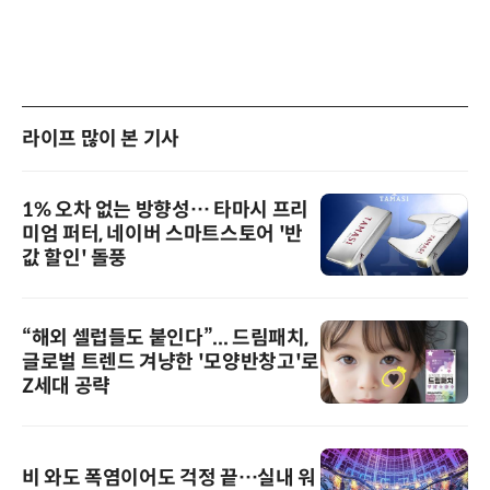
라이프 많이 본 기사
1% 오차 없는 방향성… 타마시 프리
미엄 퍼터, 네이버 스마트스토어 '반
값 할인' 돌풍
“해외 셀럽들도 붙인다”... 드림패치,
글로벌 트렌드 겨냥한 '모양반창고'로
Z세대 공략
비 와도 폭염이어도 걱정 끝…실내 워