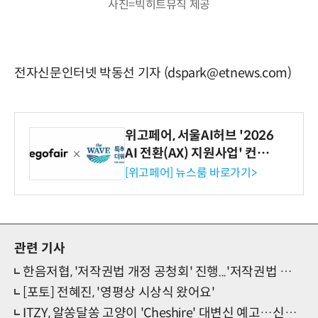
사진=빅히트뮤직 제공
전자신문인터넷 박동선 기자 (dspark@etnews.com)
위고페어, 서울AI허브 '2026
AI 전환(AX) 지원사업' 컨소
시엄 선정
[위고페어] 뉴스룸 바로가기>
관련 기사
한음저협, '저작권법 개정 공청회' 진행...'저작권법 개정 필요'
[포토] 전혜진, '영평상 시상식 왔어요'
ITZY, 알쏭달쏭 고양이 'Cheshire' 대변신 예고…신보 트랙리스트 공개