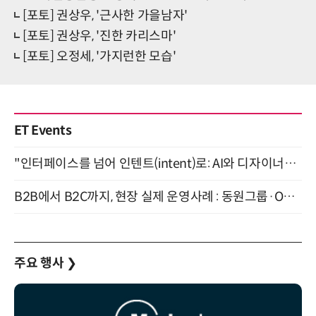
[포토] 권상우, '근사한 가을남자'
[포토] 권상우, '진한 카리스마'
[포토] 오정세, '가지런한 모습'
ET Events
"인터페이스를 넘어 인텐트(intent)로: AI와 디자이너가 함께 만드는 공존의 UX" 강남역 (9/2)
B2B에서 B2C까지, 현장 실제 운영사례 : 동원그룹·OCI·다이닝브랜즈그룹·당근 (8/27)
주요 행사
❯