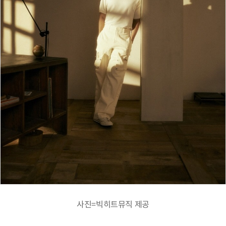
사진=빅히트뮤직 제공