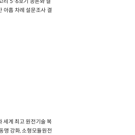
리 5·6호기 공론화 결
간 아홉 차례 설문조사 결
 세계 최고 원전기술 복
력동맹 강화, 소형모듈원전