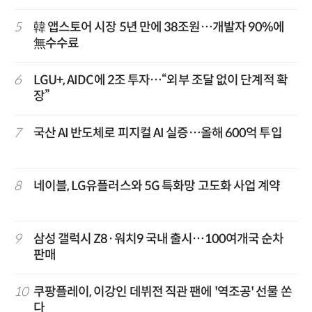
5
韓 앱스토어 시장 5년 만에 38조원…개발자 90%에
無수수료
6
LGU+, AIDC에 2조 투자…“외부 조달 없이 단계적 확
장”
7
국산 AI 반도체로 피지컬 AI 실증…올해 600억 투입
8
네이블, LG유플러스와 5G 특화망 고도화 사업 계약
9
삼성 갤럭시 Z8·워치9 국내 출시…100여개국 순차
판매
10
쿠팡플레이, 이강인 데뷔전 직관 팬에 '역조공' 선물 쏜
다