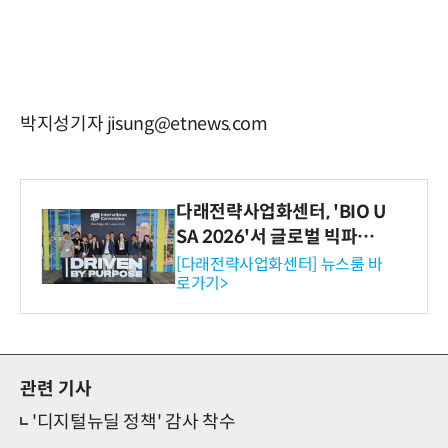
박지성기자 jisung@etnews.com
다래전략사업화센터, 'BIO U
SA 2026'서 글로벌 빅파마
와의 비즈니스 미팅 지원…K
[다래전략사업화센터] 뉴스룸 바
로가기>
-바이오 해외 진출 교두보 확
보
관련 기사
'디지털뉴딜 정책' 감사 착수