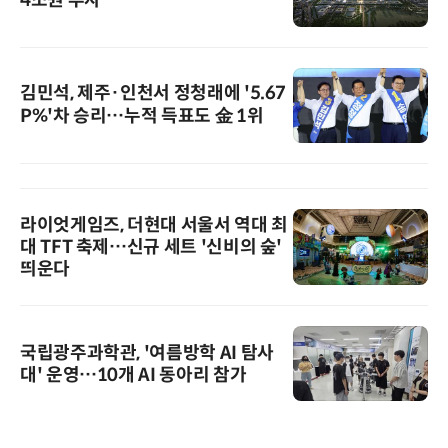
김민석, 제주·인천서 정청래에 '5.67
P%'차 승리…누적 득표도 金 1위
라이엇게임즈, 더현대 서울서 역대 최
대 TFT 축제…신규 세트 '신비의 숲'
띄운다
국립광주과학관, '여름방학 AI 탐사
대' 운영…10개 AI 동아리 참가