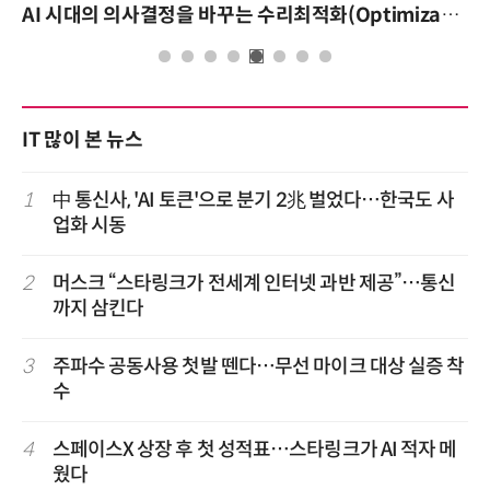
AI 시대의 의사결정을 바꾸는 수리최적화(Optimization): 실제 산업 적용 사례와 활용 전략
IT 많이 본 뉴스
1
中 통신사, 'AI 토큰'으로 분기 2兆 벌었다…한국도 사
업화 시동
2
머스크 “스타링크가 전세계 인터넷 과반 제공”…통신
까지 삼킨다
3
주파수 공동사용 첫발 뗀다…무선 마이크 대상 실증 착
수
4
스페이스X 상장 후 첫 성적표…스타링크가 AI 적자 메
웠다