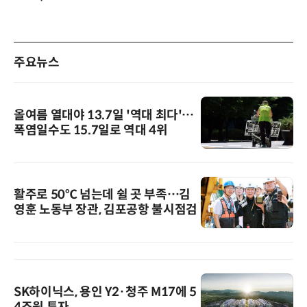
주요뉴스
올여름 열대야 13.7일 '역대 최다'…
폭염일수도 15.7일로 역대 4위
활주로 50℃ 넘는데 쉴 곳 부족…김
영훈 노동부 장관, 김포공항 불시점검
SK하이닉스, 용인 Y2·청주 M17에 5
4조원 투자