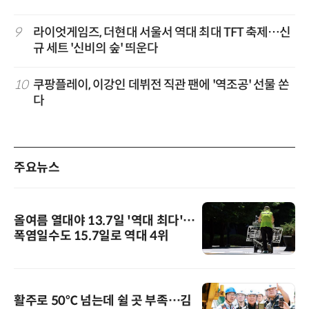
9
라이엇게임즈, 더현대 서울서 역대 최대 TFT 축제…신
규 세트 '신비의 숲' 띄운다
10
쿠팡플레이, 이강인 데뷔전 직관 팬에 '역조공' 선물 쏜
다
주요뉴스
올여름 열대야 13.7일 '역대 최다'…
폭염일수도 15.7일로 역대 4위
활주로 50℃ 넘는데 쉴 곳 부족…김