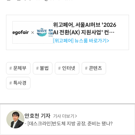
위고페어, 서울AI허브 '2026
AI 전환(AX) 지원사업' 컨소
시엄 선정
[위고페어] 뉴스룸 바로가기>
문체부
불법
인터넷
콘텐츠
특사경
안호천 기자
기사 더보기
[데스크라인]반도체 지방 공장, 준비는 됐나?