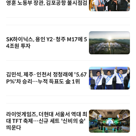
영훈 노동부 장관, 김포공항 불시점검
SK하이닉스, 용인 Y2·청주 M17에 5
4조원 투자
김민석, 제주·인천서 정청래에 '5.67
P%'차 승리…누적 득표도 金 1위
라이엇게임즈, 더현대 서울서 역대 최
대 TFT 축제…신규 세트 '신비의 숲'
띄운다