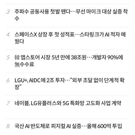
3
주파수 공동사용 첫발 뗀다…무선 마이크 대상 실증 착
수
4
스페이스X 상장 후 첫 성적표…스타링크가 AI 적자 메
웠다
5
韓 앱스토어 시장 5년 만에 38조원…개발자 90%에
無수수료
6
LGU+, AIDC에 2조 투자…“외부 조달 없이 단계적 확
장”
7
네이블, LG유플러스와 5G 특화망 고도화 사업 계약
8
국산 AI 반도체로 피지컬 AI 실증…올해 600억 투입