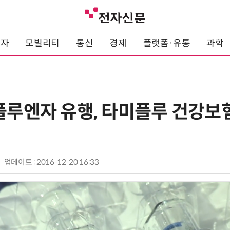
전자
모빌리티
통신
경제
플랫폼·유통
과학
인플루엔자 유행, 타미플루 건강보
업데이트 : 2016-12-20 16:33