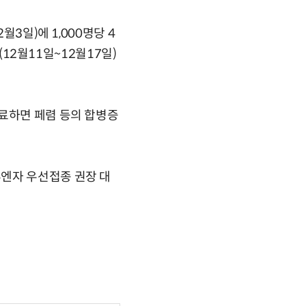
월3일)에 1,000명당 4
(12월11일~12월17일)
치료하면 페렴 등의 합병증
엔자 우선접종 권장 대