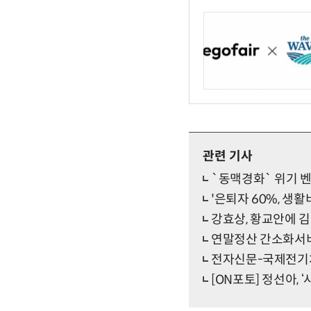
관련 기사
`동맥경화` 위기 벤
'은퇴자 60%, 생활
강효상, 황교안에 김
연말정산 간소화서비
전자신문-국제전기
[ON포토] 정선아, 