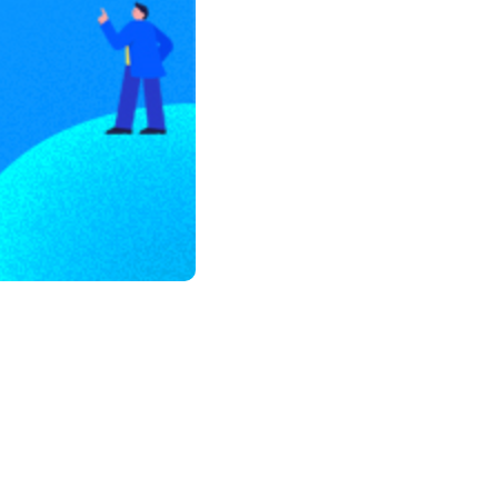
모든 업무 담당자(비개발자)를 위