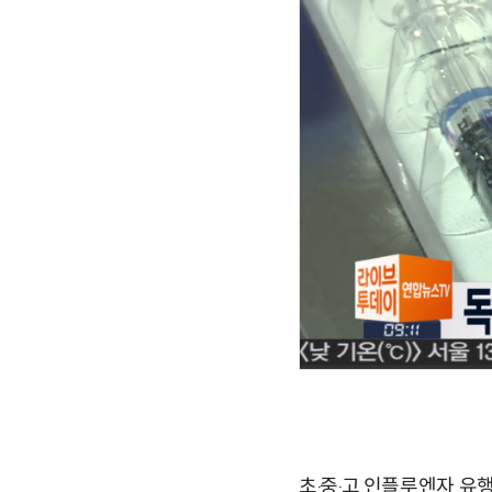
초‧중‧고 인플루엔자 유