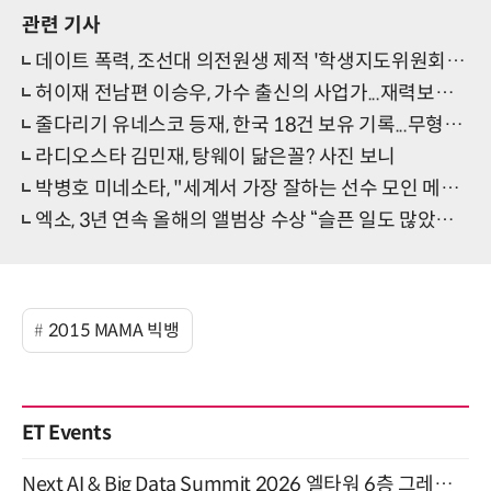
관련 기사
데이트 폭력, 조선대 의전원생 제적 '학생지도위원회 열어 징계 결정'
허이재 전남편 이승우, 가수 출신의 사업가...재력보니 '엄청나네'
줄다리기 유네스코 등재, 한국 18건 보유 기록...무형유산적 가치 높게 평가
라디오스타 김민재, 탕웨이 닮은꼴? 사진 보니
박병호 미네소타, "세계서 가장 잘하는 선수 모인 메이저리그니 준비 잘하겠다" 52번 지명타자
엑소, 3년 연속 올해의 앨범상 수상 “슬픈 일도 많았지만 더 단단해질 것”
2015 MAMA 빅뱅
ET Events
Next AI & Big Data Summit 2026 엘타워 6층 그레이스홀 개최 (9/18)