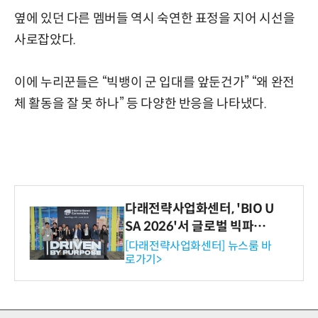
옆에 있던 다른 멤버들 역시 숙연한 표정을 지어 시선을
사로잡았다.
이에 누리꾼들은 “빅뱅이 군 입대를 앞둔건가” “왜 완전
체 활동을 잘 못 하나” 등 다양한 반응을 나타냈다.
다래전략사업화센터, 'BIO U
SA 2026'서 글로벌 빅파마
와의 비즈니스 미팅 지원…K
[다래전략사업화센터] 뉴스룸 바
로가기>
-바이오 해외 진출 교두보 확
보