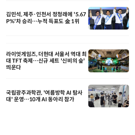
김민석, 제주·인천서 정청래에 '5.67
P%'차 승리…누적 득표도 金 1위
라이엇게임즈, 더현대 서울서 역대 최
대 TFT 축제…신규 세트 '신비의 숲'
띄운다
국립광주과학관, '여름방학 AI 탐사
대' 운영…10개 AI 동아리 참가