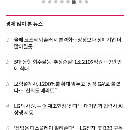
경제 많이 본 뉴스
1
올해 코스닥 퇴출러시 본격화…상장보다 상폐기업 더
많아질듯
2
5대 은행 회수불능 '추정손실' 1조2109억원 …7년 만
에 최대
3
보험설계사, 1200%룰 확대 앞두고 '상장 GA'로 쏠렸
다…“신뢰도 메리트”
4
LG 엑사원, 中企 제조현장 '전파'…대기업과 협력사 AI
상생 시동
5
'상업용 디스플레이 빌려쓴다' …LG전자, 美 B2B 구독