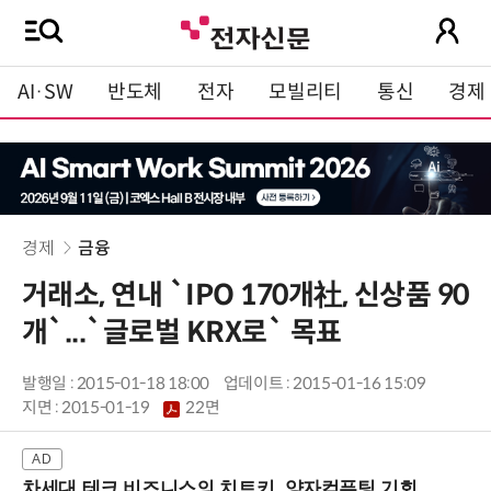
AI·SW
반도체
전자
모빌리티
통신
경제
경제
금융
거래소, 연내 `IPO 170개社, 신상품 90
개`...`글로벌 KRX로` 목표
발행일 : 2015-01-18 18:00
업데이트 : 2015-01-16 15:09
지면 :
2015-01-19
22면
차세대 테크 비즈니스의 치트키, 양자컴퓨팅 기회를 선점하라! (8/28 강남역)