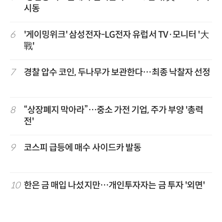
시동
6
'게이밍위크' 삼성전자-LG전자 유럽서 TV·모니터 '大
戰'
7
경찰 압수 코인, 두나무가 보관한다…최종 낙찰자 선정
8
“상장폐지 막아라”…중소 가전 기업, 주가 부양 '총력
전'
9
코스피 급등에 매수 사이드카 발동
10
한은 금 매입 나섰지만…개인투자자는 금 투자 '외면'