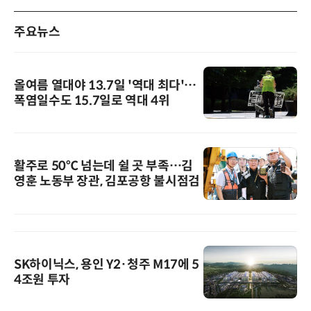
주요뉴스
올여름 열대야 13.7일 '역대 최다'…
폭염일수도 15.7일로 역대 4위
활주로 50℃ 넘는데 쉴 곳 부족…김
영훈 노동부 장관, 김포공항 불시점검
SK하이닉스, 용인 Y2·청주 M17에 5
4조원 투자