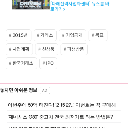
와의 비즈니스 미팅 지원…K
[다래전략사업화센터] 뉴스룸 바
로가기>
-바이오 해외 진출 교두보 확
보
2015년
거래소
기업공개
목표
사업계획
신상품
파생상품
한국거래소
IPO
놓치면 아쉬운 정보
AD