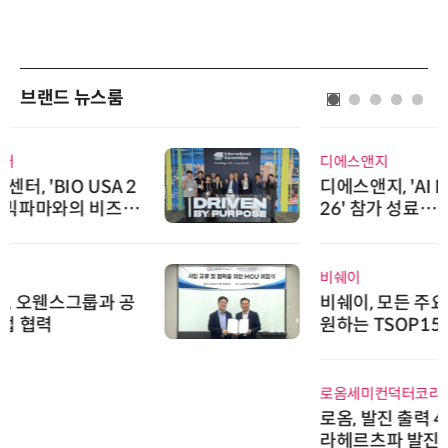
브랜드 뉴스룸
디에스앤지
디에스앤지, 'AI EXPO KOREA 20
26' 참가 성료… AI 전 생애주기 아
우르는 통합 솔루션 선봬
비쉐이
비쉐이, 모든 주요 리모컨 코드 지
원하는 TSOP15300 시리즈 IR 수
신기 출시
로옴세미컨덕터코리아
로옴, 발진 출력 4배 높인 2세대 테
라헤르츠파 발진 디바이스 개발