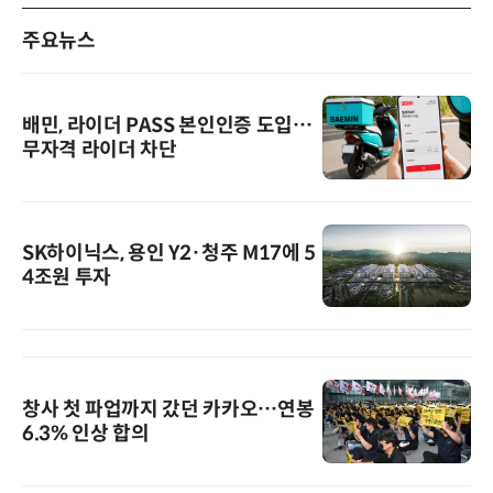
주요뉴스
배민, 라이더 PASS 본인인증 도입…
무자격 라이더 차단
SK하이닉스, 용인 Y2·청주 M17에 5
4조원 투자
창사 첫 파업까지 갔던 카카오…연봉
6.3% 인상 합의