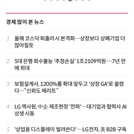
경제 많이 본 뉴스
1
올해 코스닥 퇴출러시 본격화…상장보다 상폐기업 더
많아질듯
2
5대 은행 회수불능 '추정손실' 1조2109억원 …7년 만
에 최대
3
보험설계사, 1200%룰 확대 앞두고 '상장 GA'로 쏠렸
다…“신뢰도 메리트”
4
LG 엑사원, 中企 제조현장 '전파'…대기업과 협력사 AI
상생 시동
5
'상업용 디스플레이 빌려쓴다' …LG전자, 美 B2B 구독