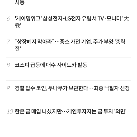
시동
6
'게이밍위크' 삼성전자-LG전자 유럽서 TV·모니터 '大
戰'
7
“상장폐지 막아라”…중소 가전 기업, 주가 부양 '총력
전'
8
코스피 급등에 매수 사이드카 발동
9
경찰 압수 코인, 두나무가 보관한다…최종 낙찰자 선정
10
한은 금 매입 나섰지만…개인투자자는 금 투자 '외면'