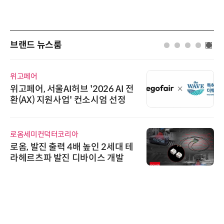
브랜드 뉴스룸
위고페어
위고페어, 서울AI허브 '2026 AI 전
환(AX) 지원사업' 컨소시엄 선정
로옴세미컨덕터코리아
로옴, 발진 출력 4배 높인 2세대 테
라헤르츠파 발진 디바이스 개발