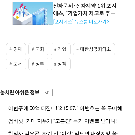
전자문서·전자계약 1위 포시
에스, “기업가치 제고로 주주
환원 강화” 계획 공시
[포시에스] 뉴스룸 바로가기>
경제
국회
기업
대한상공회의소
도서
정부
정책
놓치면 아쉬운 정보
AD