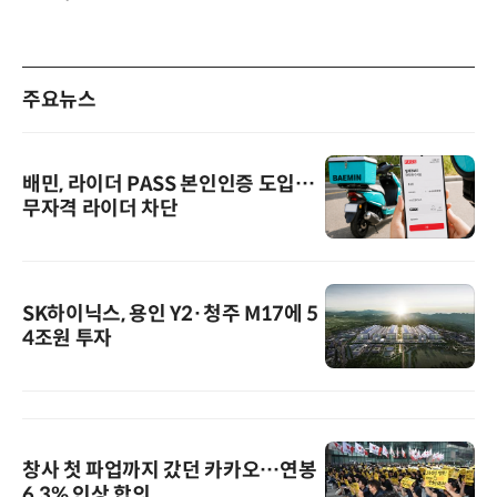
주요뉴스
배민, 라이더 PASS 본인인증 도입…
무자격 라이더 차단
SK하이닉스, 용인 Y2·청주 M17에 5
4조원 투자
창사 첫 파업까지 갔던 카카오…연봉
6.3% 인상 합의