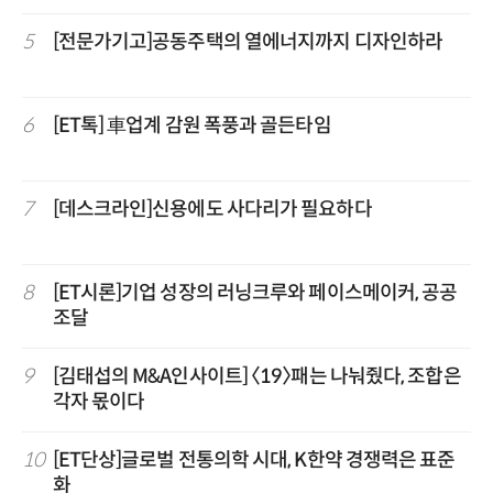
5
[전문가기고]공동주택의 열에너지까지 디자인하라
6
[ET톡] 車업계 감원 폭풍과 골든타임
7
[데스크라인]신용에도 사다리가 필요하다
8
[ET시론]기업 성장의 러닝크루와 페이스메이커, 공공
조달
9
[김태섭의 M&A인사이트] 〈19〉패는 나눠줬다, 조합은
각자 몫이다
10
[ET단상]글로벌 전통의학 시대, K한약 경쟁력은 표준
화