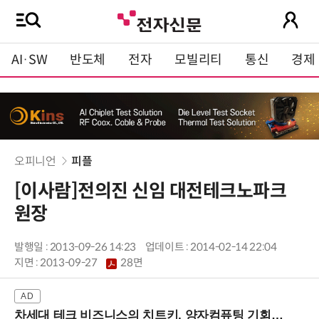
AI·SW
반도체
전자
모빌리티
통신
경제
오피니언
피플
[이사람]전의진 신임 대전테크노파크
원장
발행일 : 2013-09-26 14:23
업데이트 : 2014-02-14 22:04
지면 :
2013-09-27
28면
차세대 테크 비즈니스의 치트키, 양자컴퓨팅 기회를 선점하라! (8/28 강남역)