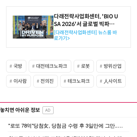
다래전략사업화센터, 'BIO U
SA 2026'서 글로벌 빅파마
와의 비즈니스 미팅 지원…K
[다래전략사업화센터] 뉴스룸 바
로가기>
-바이오 해외 진출 교두보 확
보
국방
대전테크노파크
로봇
방위산업
이사람
전의진
테크노파크
人사이트
놓치면 아쉬운 정보
AD