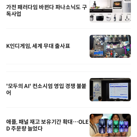
가전 패러다임 바뀐다 파나소닉도 구
독사업
K인디게임, 세계 무대 출사표
'모두의 AI' 컨소시엄 영입 경쟁 불붙
어
애플, 패널 재고 보유기간 확대…OLE
D 주문량 늘었다