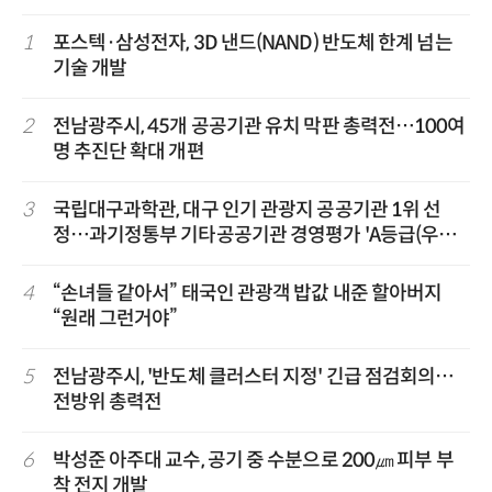
1
포스텍·삼성전자, 3D 낸드(NAND) 반도체 한계 넘는
기술 개발
2
전남광주시, 45개 공공기관 유치 막판 총력전…100여
명 추진단 확대 개편
3
국립대구과학관, 대구 인기 관광지 공공기관 1위 선
정…과기정통부 기타공공기관 경영평가 'A등급(우수)'
겹경사
4
“손녀들 같아서” 태국인 관광객 밥값 내준 할아버지
“원래 그런거야”
5
전남광주시, '반도체 클러스터 지정' 긴급 점검회의…
전방위 총력전
6
박성준 아주대 교수, 공기 중 수분으로 200㎛ 피부 부
착 전지 개발