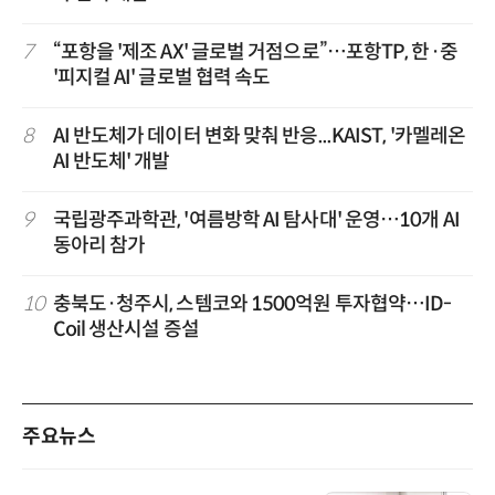
7
“포항을 '제조 AX' 글로벌 거점으로”…포항TP, 한·중
'피지컬 AI' 글로벌 협력 속도
8
AI 반도체가 데이터 변화 맞춰 반응...KAIST, '카멜레온
AI 반도체' 개발
9
국립광주과학관, '여름방학 AI 탐사대' 운영…10개 AI
동아리 참가
10
충북도·청주시, 스템코와 1500억원 투자협약…ID-
Coil 생산시설 증설
주요뉴스