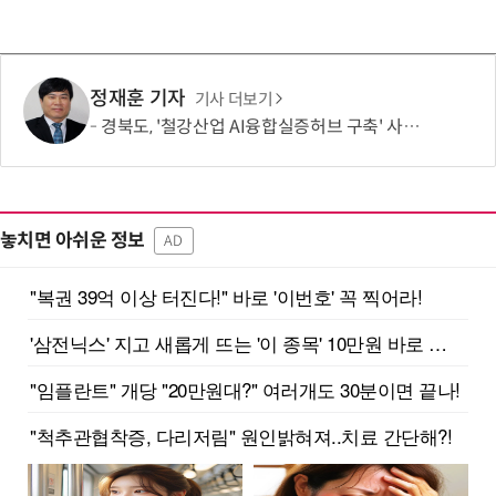
정재훈 기자
기사 더보기
경북도, '철강산업 AI융합실증허브 구축' 사업 선정
놓치면 아쉬운 정보
AD