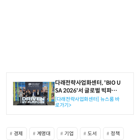
다래전략사업화센터, 'BIO U
SA 2026'서 글로벌 빅파마
와의 비즈니스 미팅 지원…K
[다래전략사업화센터] 뉴스룸 바
로가기>
-바이오 해외 진출 교두보 확
보
경제
계명대
기업
도서
정책