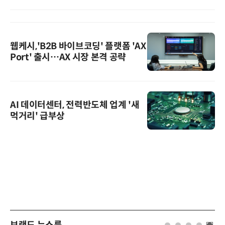
웹케시,'B2B 바이브코딩' 플랫폼 'AX
Port' 출시…AX 시장 본격 공략
AI 데이터센터, 전력반도체 업계 '새
먹거리' 급부상
브랜드 뉴스룸