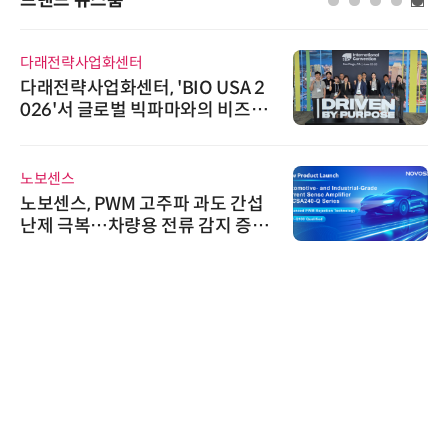
다래전략사업화센터
다래전략사업화센터, 'BIO USA 2
026'서 글로벌 빅파마와의 비즈니
스 미팅 지원…K-바이오 해외 진출
교두보 확보
노보센스
노보센스, PWM 고주파 과도 간섭
난제 극복…차량용 전류 감지 증폭
기