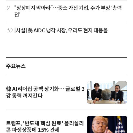
9
“상장폐지 막아라”…중소 가전 기업, 주가 부양 '총력
전'
10
[사설] 美 AIDC 냉각 시장, 우리도 현지 대응을
주요뉴스
韓 AI리더십 공백 장기화… 글로벌 3
강 동력 꺼져간다
트럼프, '반도체 핵심 원료' 폴리실리
콘 파생상품에 15% 관세