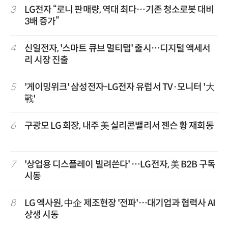
3
LG전자 “로니 판매량, 역대 최다…기존 청소로봇 대비
3배 증가”
4
신일전자, '스마트 큐브 멀티탭' 출시…디지털 액세서
리 시장 진출
5
'게이밍위크' 삼성전자-LG전자 유럽서 TV·모니터 '大
戰'
6
구광모 LG 회장, 내주 美 실리콘밸리서 젠슨 황 재회동
7
'상업용 디스플레이 빌려쓴다' …LG전자, 美 B2B 구독
시동
8
LG 엑사원, 中企 제조현장 '전파'…대기업과 협력사 AI
상생 시동