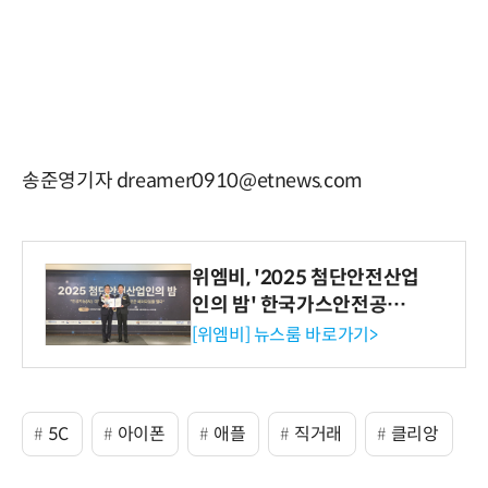
송준영기자 dreamer0910@etnews.com
위엠비, '2025 첨단안전산업
인의 밤' 한국가스안전공사
사장상 수상
[위엠비] 뉴스룸 바로가기>
5C
아이폰
애플
직거래
클리앙