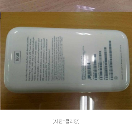
[사진=클리앙]