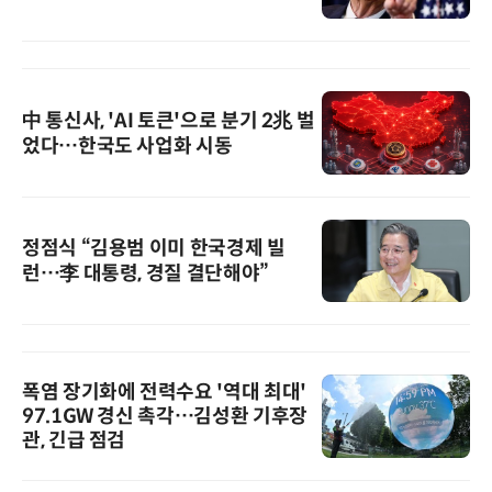
中 통신사, 'AI 토큰'으로 분기 2兆 벌
었다…한국도 사업화 시동
정점식 “김용범 이미 한국경제 빌
런…李 대통령, 경질 결단해야”
폭염 장기화에 전력수요 '역대 최대'
97.1GW 경신 촉각…김성환 기후장
관, 긴급 점검