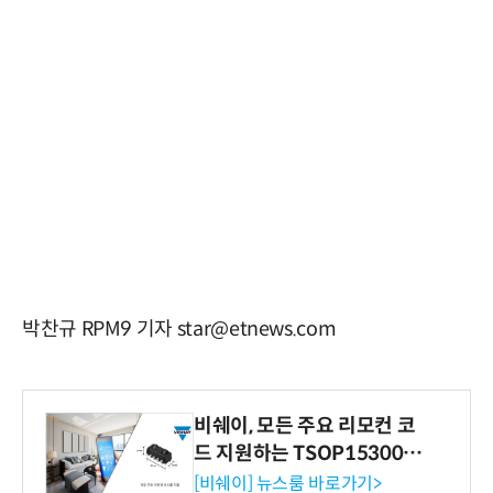
박찬규 RPM9 기자 star@etnews.com
비쉐이, 모든 주요 리모컨 코
드 지원하는 TSOP15300 시
리즈 IR 수신기 출시
[비쉐이] 뉴스룸 바로가기>