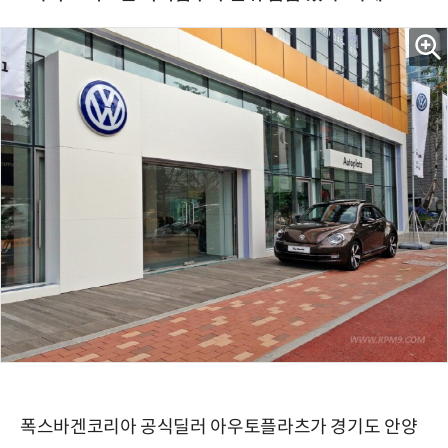
폭스바겐코리아 공식딜러 아우토플라츠가 경기도 안양