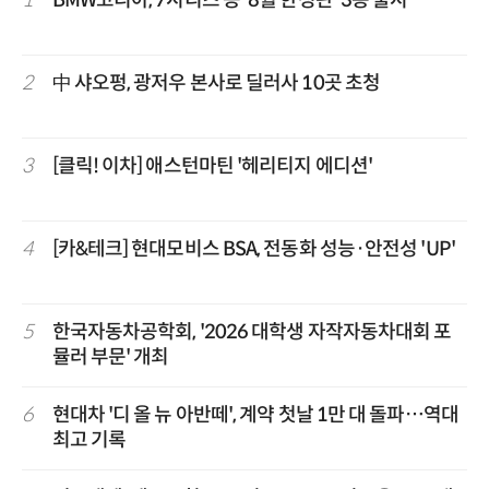
1
BMW코리아, 7시리즈 등 '8월 한정판' 3종 출시
2
中 샤오펑, 광저우 본사로 딜러사 10곳 초청
3
[클릭! 이차] 애스턴마틴 '헤리티지 에디션'
4
[카&테크] 현대모비스 BSA, 전동화 성능·안전성 'UP'
5
한국자동차공학회, '2026 대학생 자작자동차대회 포
뮬러 부문' 개최
6
현대차 '디 올 뉴 아반떼', 계약 첫날 1만 대 돌파…역대
최고 기록