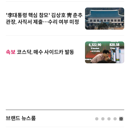
'李대통령 핵심 참모' 김상호 靑 춘추
관장, 사직서 제출…수리 여부 미정
속보
코스닥, 매수 사이드카 발동
브랜드 뉴스룸