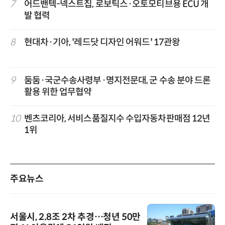
7
어드밴텍-넥스트칩, 로보틱스·오토모티브용 ECU 개
발 협력
8
현대차·기아, '레드닷 디자인 어워드' 17관왕
9
둠둠·국군수송사령부·명지전문대, 군 수송 분야 드론
활용 위한 업무협약
10
벤츠코리아, 서비스품질지수 수입자동차판매점 12년
1위
주요뉴스
서울시, 2.8조 2차 추경…청년 50만