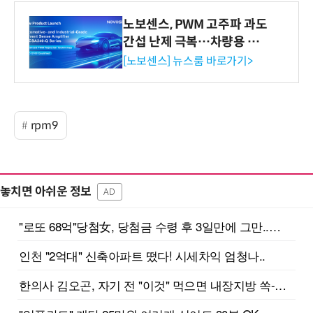
노보센스, PWM 고주파 과도
간섭 난제 극복…차량용 전
류 감지 증폭기
[노보센스] 뉴스룸 바로가기>
rpm9
놓치면 아쉬운 정보
AD