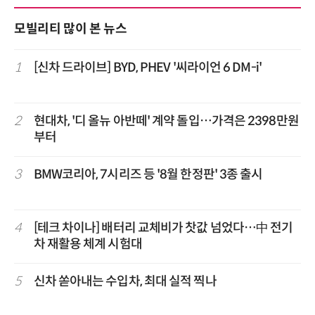
모빌리티 많이 본 뉴스
1
[신차 드라이브] BYD, PHEV '씨라이언 6 DM-i'
2
현대차, '디 올뉴 아반떼' 계약 돌입…가격은 2398만원
부터
3
BMW코리아, 7시리즈 등 '8월 한정판' 3종 출시
4
[테크 차이나] 배터리 교체비가 찻값 넘었다…中 전기
차 재활용 체계 시험대
5
신차 쏟아내는 수입차, 최대 실적 찍나