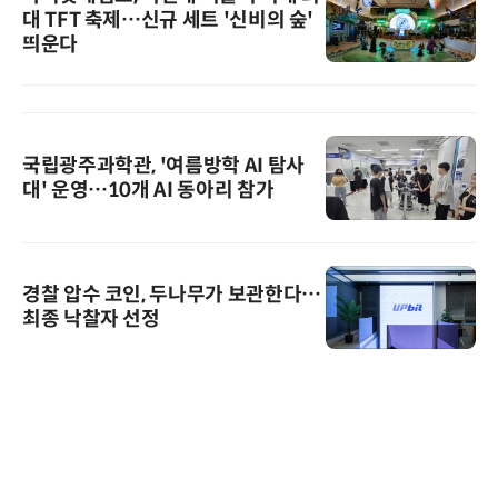
대 TFT 축제…신규 세트 '신비의 숲'
띄운다
국립광주과학관, '여름방학 AI 탐사
대' 운영…10개 AI 동아리 참가
경찰 압수 코인, 두나무가 보관한다…
최종 낙찰자 선정