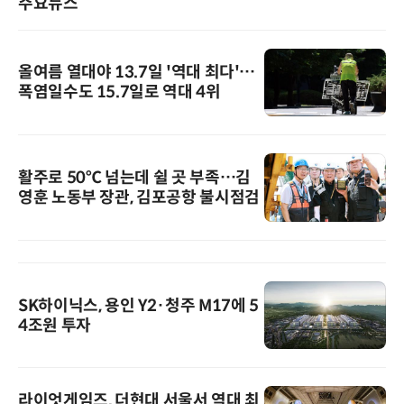
주요뉴스
올여름 열대야 13.7일 '역대 최다'…
폭염일수도 15.7일로 역대 4위
활주로 50℃ 넘는데 쉴 곳 부족…김
영훈 노동부 장관, 김포공항 불시점검
SK하이닉스, 용인 Y2·청주 M17에 5
4조원 투자
라이엇게임즈, 더현대 서울서 역대 최