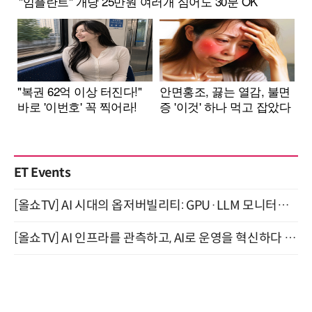
ET Events
[올쇼TV] AI 시대의 옵저버빌리티: GPU·LLM 모니터링부터 AI 기반 장애 대응까지 (8/11 생방송)
[올쇼TV] AI 인프라를 관측하고, AI로 운영을 혁신하다 (8월 11일 생방송)