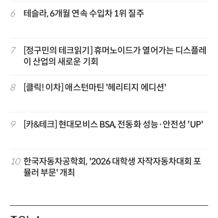
6
테슬라, 6개월 연속 수입차 1위 질주
7
[정구민의 테크읽기] 휴머노이드가 열어가는 디스플레
이 산업의 새로운 기회
8
[클릭! 이차] 애스턴마틴 '헤리티지 에디션'
9
[카&테크] 현대모비스 BSA, 전동화 성능·안전성 'UP'
10
한국자동차공학회, '2026 대학생 자작자동차대회 포
뮬러 부문' 개최