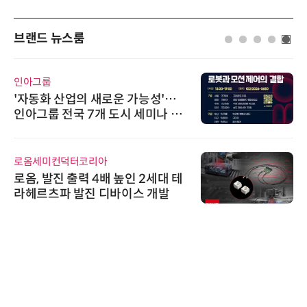
브랜드 뉴스룸
인아그룹
'자동화 산업의 새로운 가능성'…
인아그룹 전국 7개 도시 세미나 페
어 개최
로옴세미컨덕터코리아
로옴, 발진 출력 4배 높인 2세대 테
라헤르츠파 발진 디바이스 개발