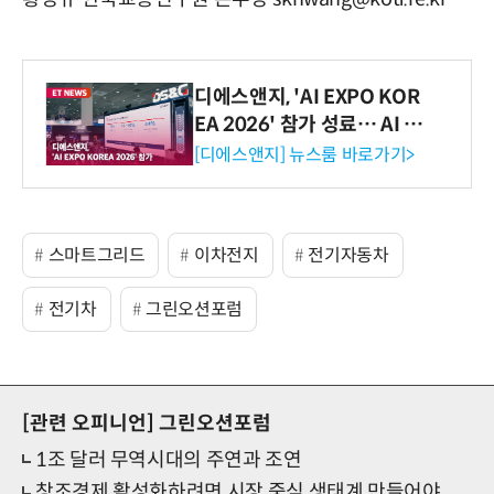
디에스앤지, 'AI EXPO KOR
EA 2026' 참가 성료… AI 전
생애주기 아우르는 통합 솔루
[디에스앤지] 뉴스룸 바로가기>
션 선봬 [영상]
스마트그리드
이차전지
전기자동차
전기차
그린오션포럼
[관련 오피니언]
그린오션포럼
1조 달러 무역시대의 주연과 조연
창조경제 활성화하려면 시장 중심 생태계 만들어야