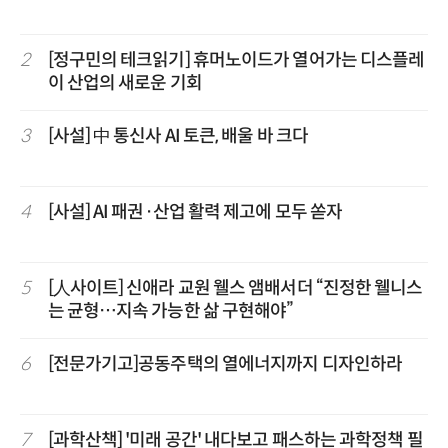
2
[정구민의 테크읽기] 휴머노이드가 열어가는 디스플레
이 산업의 새로운 기회
3
[사설] 中 통신사 AI 토큰, 배울 바 크다
4
[사설] AI 패권·산업 활력 제고에 모두 쏟자
5
[人사이트] 신애라 교원 웰스 앰배서더 “진정한 웰니스
는 균형…지속 가능한 삶 구현해야”
6
[전문가기고]공동주택의 열에너지까지 디자인하라
7
[과학산책] '미래 공간' 내다보고 패스하는 과학정책 필