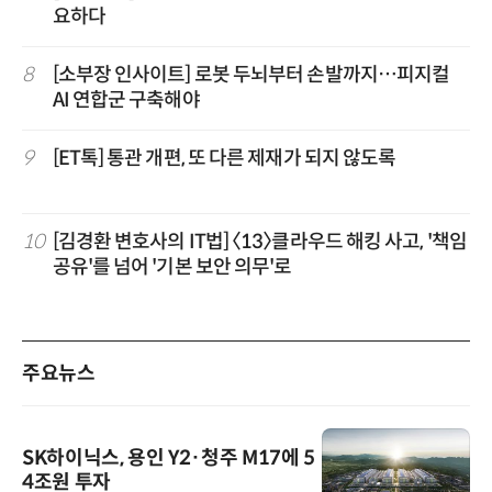
요하다
8
[소부장 인사이트] 로봇 두뇌부터 손발까지…피지컬
AI 연합군 구축해야
9
[ET톡] 통관 개편, 또 다른 제재가 되지 않도록
10
[김경환 변호사의 IT법] 〈13〉클라우드 해킹 사고, '책임
공유'를 넘어 '기본 보안 의무'로
주요뉴스
SK하이닉스, 용인 Y2·청주 M17에 5
4조원 투자