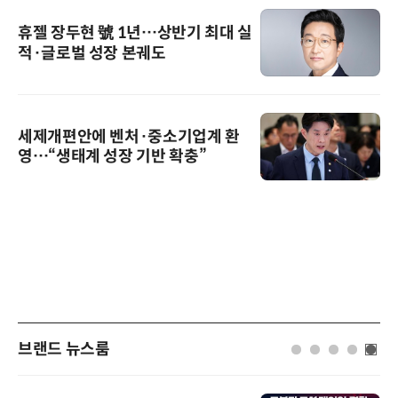
휴젤 장두현 號 1년…상반기 최대 실
적·글로벌 성장 본궤도
세제개편안에 벤처·중소기업계 환
영…“생태계 성장 기반 확충”
브랜드 뉴스룸