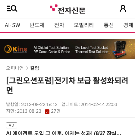
AI·SW
반도체
전자
모빌리티
통신
경제
오피니언
칼럼
[그린오션포럼]전기차 보급 활성화되려
면
발행일 : 2013-08-22 16:12
업데이트 : 2014-02-14 22:03
지면 :
2013-08-23
27면
AI 에이전트 도입 그 이후, 이제는 성과! (8/27 잠실역)