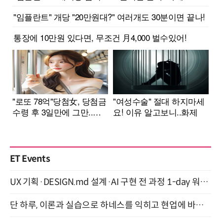
ET Events
UX 기획·DESIGN.md 설계·AI 구현 전 과정 1-day 워크숍 with Claude Code·Codex 9월 15일 개최
단 하루, 이론과 실습으로 하네스를 익히고 현업에 바로 쓰는 핸즈온 워크숍 (8/20)