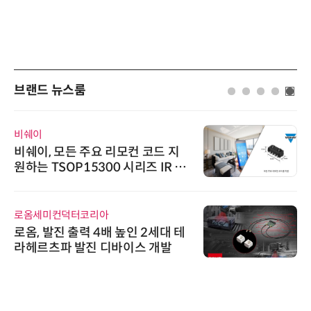
브랜드 뉴스룸
비쉐이
비쉐이, 모든 주요 리모컨 코드 지
원하는 TSOP15300 시리즈 IR 수
신기 출시
로옴세미컨덕터코리아
로옴, 발진 출력 4배 높인 2세대 테
라헤르츠파 발진 디바이스 개발