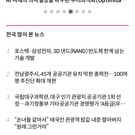
AI 시대의 의사결정을 바꾸는 수리최적화(Optimization): 실제 산업 적용 사례와 활용 전략
전국 많이 본 뉴스
1
포스텍·삼성전자, 3D 낸드(NAND) 반도체 한계 넘는
기술 개발
2
전남광주시, 45개 공공기관 유치 막판 총력전…100여
명 추진단 확대 개편
3
국립대구과학관, 대구 인기 관광지 공공기관 1위 선
정…과기정통부 기타공공기관 경영평가 'A등급(우수)'
겹경사
4
“손녀들 같아서” 태국인 관광객 밥값 내준 할아버지
“원래 그런거야”