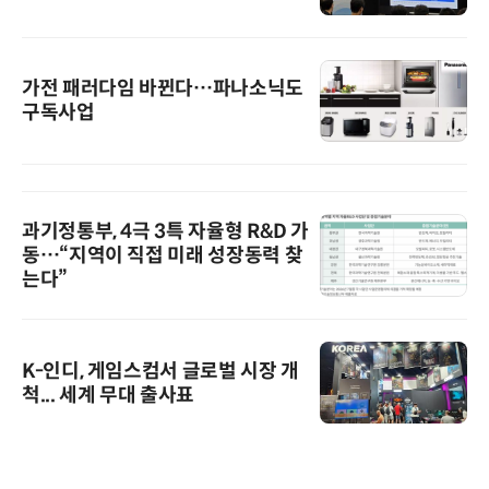
가전 패러다임 바뀐다…파나소닉도
구독사업
과기정통부, 4극 3특 자율형 R&D 가
동…“지역이 직접 미래 성장동력 찾
는다”
K-인디, 게임스컴서 글로벌 시장 개
척... 세계 무대 출사표