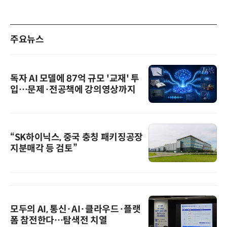
주요뉴스
독자 AI 모델에 87억 규모 '교재' 투
입…문제·전공책에 강의영상까지
“SK하이닉스, 중국 충칭 패키징공장
지분매각 등 검토”
모두의 AI, 통신·AI·클라우드·플랫
폼 참전한다…탐색전 치열