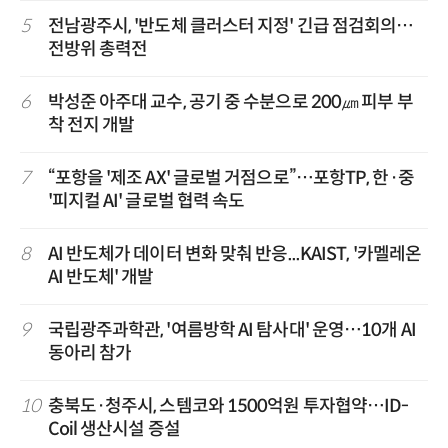
5
전남광주시, '반도체 클러스터 지정' 긴급 점검회의…
전방위 총력전
6
박성준 아주대 교수, 공기 중 수분으로 200㎛ 피부 부
착 전지 개발
7
“포항을 '제조 AX' 글로벌 거점으로”…포항TP, 한·중
'피지컬 AI' 글로벌 협력 속도
8
AI 반도체가 데이터 변화 맞춰 반응...KAIST, '카멜레온
AI 반도체' 개발
9
국립광주과학관, '여름방학 AI 탐사대' 운영…10개 AI
동아리 참가
10
충북도·청주시, 스템코와 1500억원 투자협약…ID-
Coil 생산시설 증설