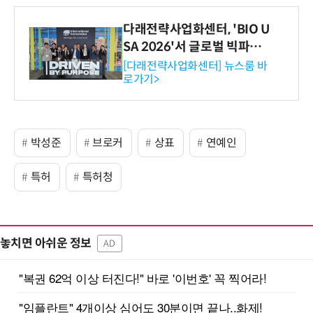
다래전략사업화센터, 'BIO U
SA 2026'서 글로벌 빅파마
와의 비즈니스 미팅 지원…K
[다래전략사업화센터] 뉴스룸 바
로가기>
-바이오 해외 진출 교두보 확
보
박성준
브로커
상표
연예인
특허
특허청
놓치면 아쉬운 정보
AD