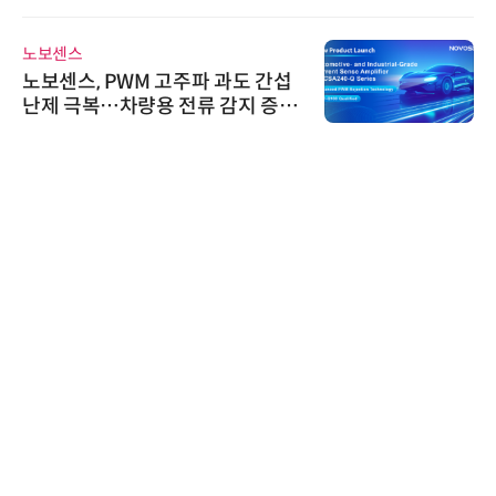
노보센스
노보센스, PWM 고주파 과도 간섭
난제 극복…차량용 전류 감지 증폭
기