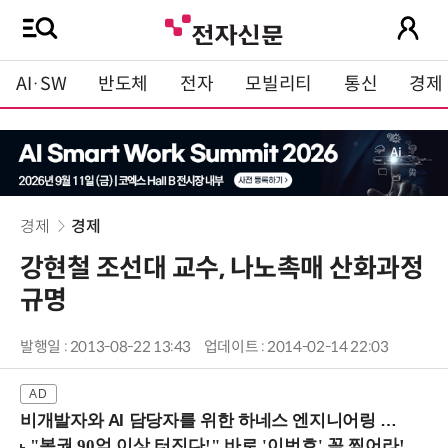
AI·SW
반도체
전자
모빌리티
통신
경제
경제
경제
강현철 조선대 교수, 나노촉매 산화과정
규명
발행일 : 2013-08-22 13:43
업데이트 : 2014-02-14 22:03
비개발자와 AI 담당자를 위한 하네스 엔지니어링 입문과정 (8/20 신논현역)