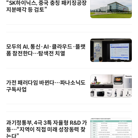
“SK하이닉스, 중국 충칭 패키징공장
지분매각 등 검토”
모두의 AI, 통신·AI·클라우드·플랫
폼 참전한다…탐색전 치열
가전 패러다임 바뀐다…파나소닉도
구독사업
과기정통부, 4극 3특 자율형 R&D 가
동…“지역이 직접 미래 성장동력 찾
는다”