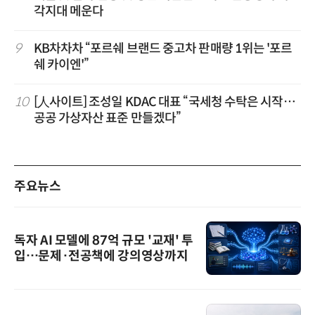
각지대 메운다
9
KB차차차 “포르쉐 브랜드 중고차 판매량 1위는 '포르
쉐 카이엔'”
10
[人사이트] 조성일 KDAC 대표 “국세청 수탁은 시작…
공공 가상자산 표준 만들겠다”
주요뉴스
독자 AI 모델에 87억 규모 '교재' 투
입…문제·전공책에 강의영상까지