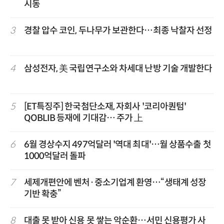
시동
3
경찰 압수 코인, 두나무가 보관한다…최종 낙찰자 선정
4
삼성전자, 美 국립연구소와 차세대 난방 기술 개발한다
5
[ET특징주] 한국첨단소재, 자회사 '코리아퀀텀'
QOBLIB 등재에 기대감… 주가 上
6
6월 경상수지 497억달러 '역대 최대'…월 상품수출 첫
1000억달러 돌파
7
세제개편안에 벤처·중소기업계 환영…“생태계 성장
기반 확충”
8
대출 못 받아 신용 못 쌓는 악순환…서민 신용평가 사