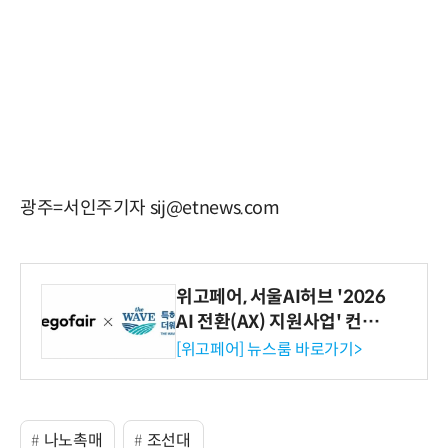
광주=서인주기자 sij@etnews.com
위고페어, 서울AI허브 '2026
AI 전환(AX) 지원사업' 컨소
시엄 선정
[위고페어] 뉴스룸 바로가기>
나노촉매
조선대