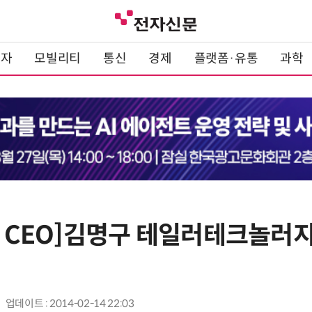
전자
모빌리티
통신
경제
플랫폼·유통
과학
T CEO]김명구 테일러테크놀러지
업데이트 : 2014-02-14 22:03