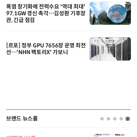
폭염 장기화에 전력수요 '역대 최대'
97.1GW 경신 촉각…김성환 기후장
관, 긴급 점검
[르포] 정부 GPU 7656장 운영 최전
선…'NHN 팩토리X' 가보니
브랜드 뉴스룸