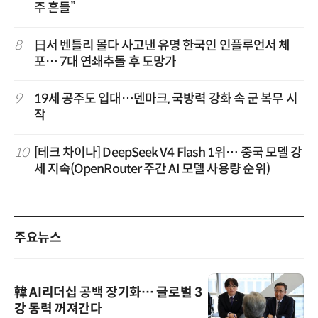
주 흔들”
8
日서 벤틀리 몰다 사고낸 유명 한국인 인플루언서 체
포… 7대 연쇄추돌 후 도망가
9
19세 공주도 입대…덴마크, 국방력 강화 속 군 복무 시
작
10
[테크 차이나] DeepSeek V4 Flash 1위… 중국 모델 강
세 지속(OpenRouter 주간 AI 모델 사용량 순위)
주요뉴스
韓 AI리더십 공백 장기화… 글로벌 3
강 동력 꺼져간다