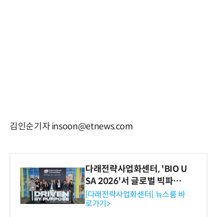
김인순기자 insoon@etnews.com
다래전략사업화센터, 'BIO U
SA 2026'서 글로벌 빅파마
와의 비즈니스 미팅 지원…K
[다래전략사업화센터] 뉴스룸 바
로가기>
-바이오 해외 진출 교두보 확