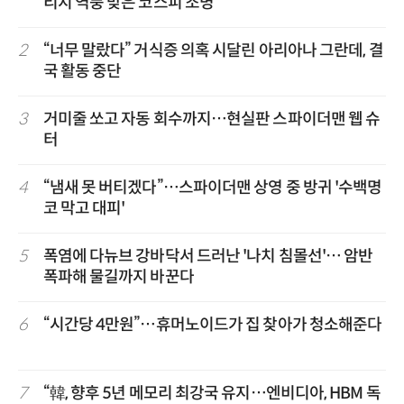
리지 역풍 맞은 코스피 조명
2
“너무 말랐다” 거식증 의혹 시달린 아리아나 그란데, 결
국 활동 중단
3
거미줄 쏘고 자동 회수까지…현실판 스파이더맨 웹 슈
터
4
“냄새 못 버티겠다”…스파이더맨 상영 중 방귀 '수백명
코 막고 대피'
5
폭염에 다뉴브 강바닥서 드러난 '나치 침몰선'… 암반
폭파해 물길까지 바꾼다
6
“시간당 4만원”…휴머노이드가 집 찾아가 청소해준다
7
“韓, 향후 5년 메모리 최강국 유지…엔비디아, HBM 독