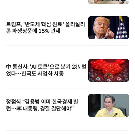
트럼프, '반도체 핵심 원료' 폴리실리
콘 파생상품에 15% 관세
中 통신사, 'AI 토큰'으로 분기 2兆 벌
었다…한국도 사업화 시동
정점식 “김용범 이미 한국경제 빌
런…李 대통령, 경질 결단해야”