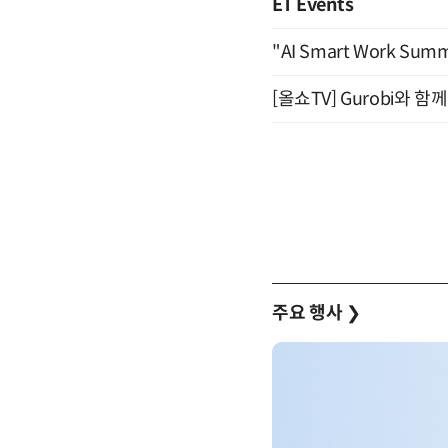
ET Events
"AI Smart Work Sum
[올쇼TV] Gurobi와 
주요 행사
❯