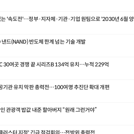
 '속도전'…정부·지자체·기관·기업 원팀으로 '2030년 6월 양
 낸드(NAND) 반도체 한계 넘는 기술 개발
 30여곳 경쟁 끝 시리즈B 134억 유치…누적 229억
공공기관 유치 막판 총력전…100여명 추진단 확대 개편
국인 관광객 밥값 내준 할아버지 “원래 그런거야”
 클러스터 지정' 긴급 점검회의…전방위 총력전