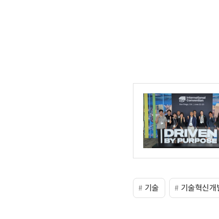
기술
기술혁신개