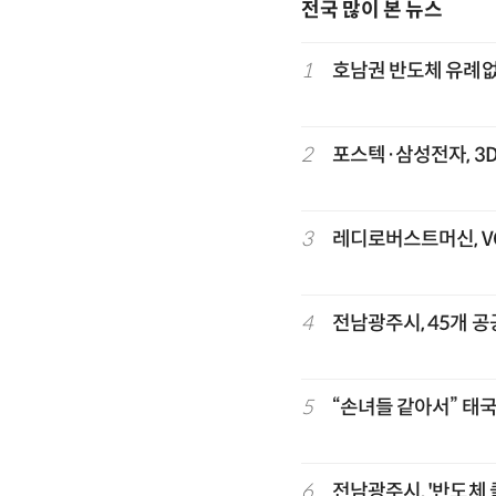
전국 많이 본 뉴스
1
호남권 반도체 유례없는
2
포스텍·삼성전자, 3D
3
레디로버스트머신, VC
4
전남광주시, 45개 
5
“손녀들 같아서” 태
6
전남광주시, '반도체