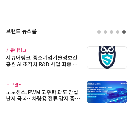
브랜드 뉴스룸
시큐어링크
시큐어링크, 중소기업기술정보진
흥원 AI 초격차 R&D 사업 최종 선
정
노보센스
노보센스, PWM 고주파 과도 간섭
난제 극복…차량용 전류 감지 증폭
기