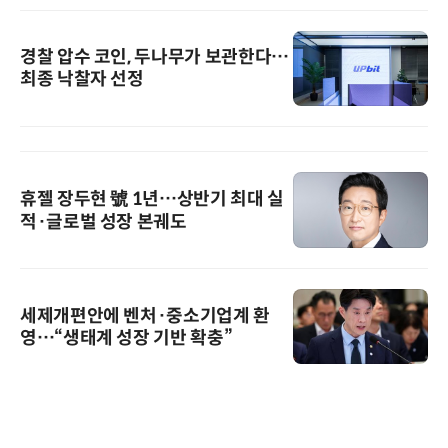
경찰 압수 코인, 두나무가 보관한다…
최종 낙찰자 선정
휴젤 장두현 號 1년…상반기 최대 실
적·글로벌 성장 본궤도
세제개편안에 벤처·중소기업계 환
영…“생태계 성장 기반 확충”