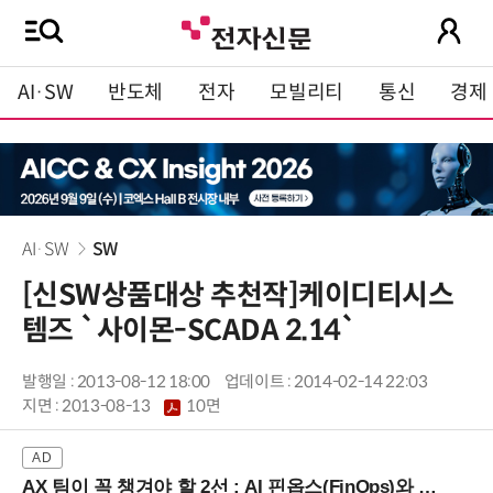
AI·SW
반도체
전자
모빌리티
통신
경제
AI·SW
SW
[신SW상품대상 추천작]케이디티시스
템즈 `사이몬-SCADA 2.14`
발행일 : 2013-08-12 18:00
업데이트 : 2014-02-14 22:03
지면 :
2013-08-13
10면
AX 팀이 꼭 챙겨야 할 2선 : AI 핀옵스(FinOps)와 토큰 거버넌스 (8/21 잠실역)