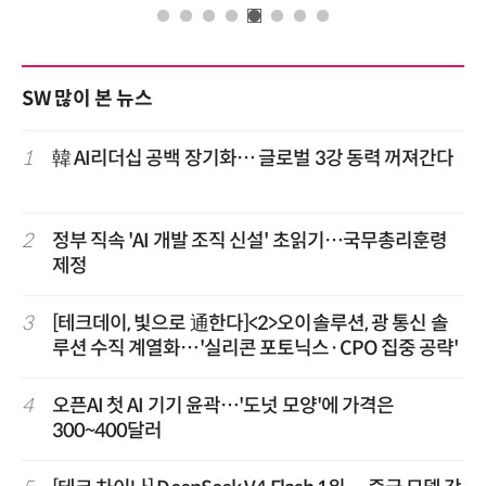
SW 많이 본 뉴스
1
韓 AI리더십 공백 장기화… 글로벌 3강 동력 꺼져간다
2
정부 직속 'AI 개발 조직 신설' 초읽기…국무총리훈령
제정
3
[테크데이, 빛으로 通한다]<2>오이솔루션, 광 통신 솔
루션 수직 계열화…'실리콘 포토닉스·CPO 집중 공략'
4
오픈AI 첫 AI 기기 윤곽…'도넛 모양'에 가격은
300~400달러