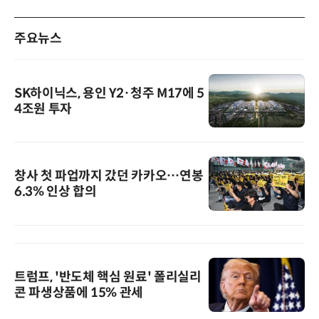
주요뉴스
SK하이닉스, 용인 Y2·청주 M17에 5
4조원 투자
창사 첫 파업까지 갔던 카카오…연봉
6.3% 인상 합의
트럼프, '반도체 핵심 원료' 폴리실리
콘 파생상품에 15% 관세