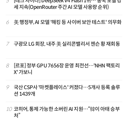
5
[테크 차이나] DeepSeek V4 Flash 1위… 중국 모델 강
세 지속(OpenRouter 주간 AI 모델 사용량 순위)
6
美 행정부, AI 모델 '해킹 등 사이버 보안 테스트' 의무화
7
구광모 LG 회장, 내주 美 실리콘밸리서 젠슨 황 재회동
8
[르포] 정부 GPU 7656장 운영 최전선…'NHN 팩토리
X' 가보니
9
국산 CSP사 '마켓플레이스' 커졌다…5개사 등록 솔루
션 1439개
10
코히어, 통제 가능한 소버린 AI 지원…“韓이 아태 승부
처”