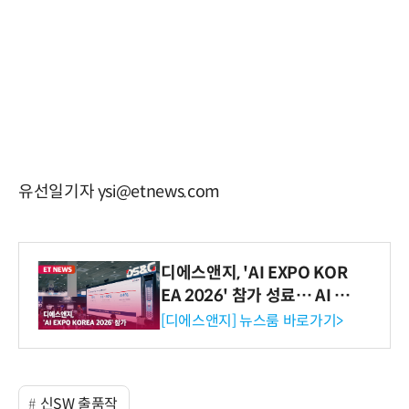
유선일기자 ysi@etnews.com
디에스앤지, 'AI EXPO KOR
EA 2026' 참가 성료… AI 전
생애주기 아우르는 통합 솔루
[디에스앤지] 뉴스룸 바로가기>
션 선봬 [영상]
신SW 출품작