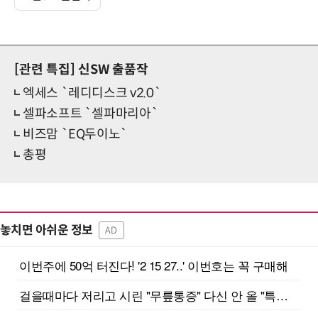
[관련 특집]
신SW 출품작
엑세스 `레디디스크 v2.0`
셀파소프트 `셀파마리아`
비즈맘 `EQ두이노`
총평
놓치면 아쉬운 정보
AD