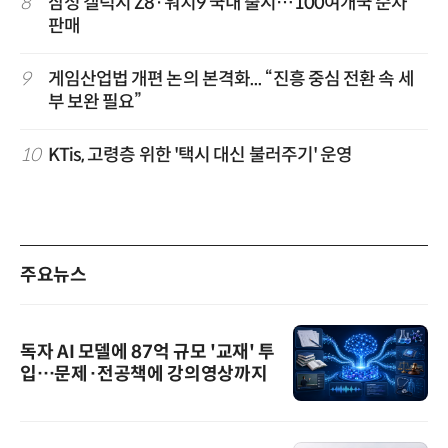
8
삼성 갤럭시 Z8·워치9 국내 출시…100여개국 순차
판매
9
게임산업법 개편 논의 본격화... “진흥 중심 전환 속 세
부 보완 필요”
10
KTis, 고령층 위한 '택시 대신 불러주기' 운영
주요뉴스
독자 AI 모델에 87억 규모 '교재' 투
입…문제·전공책에 강의영상까지