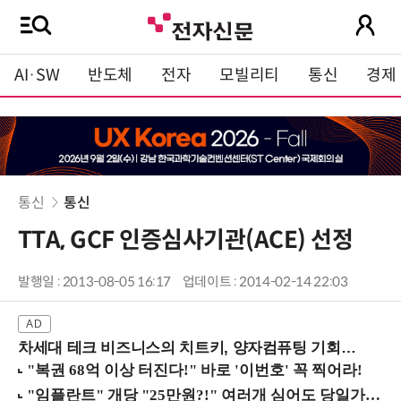
AI·SW
반도체
전자
모빌리티
통신
경제
통신
통신
TTA, GCF 인증심사기관(ACE) 선정
발행일 : 2013-08-05 16:17
업데이트 : 2014-02-14 22:03
차세대 테크 비즈니스의 치트키, 양자컴퓨팅 기회를 선점하라! (8/28 강남역)