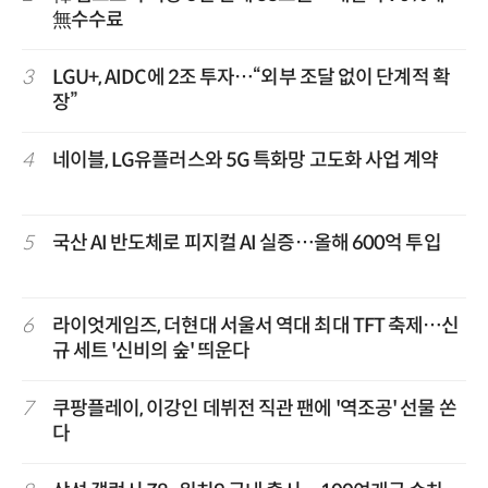
無수수료
3
LGU+, AIDC에 2조 투자…“외부 조달 없이 단계적 확
장”
4
네이블, LG유플러스와 5G 특화망 고도화 사업 계약
5
국산 AI 반도체로 피지컬 AI 실증…올해 600억 투입
6
라이엇게임즈, 더현대 서울서 역대 최대 TFT 축제…신
규 세트 '신비의 숲' 띄운다
7
쿠팡플레이, 이강인 데뷔전 직관 팬에 '역조공' 선물 쏜
다