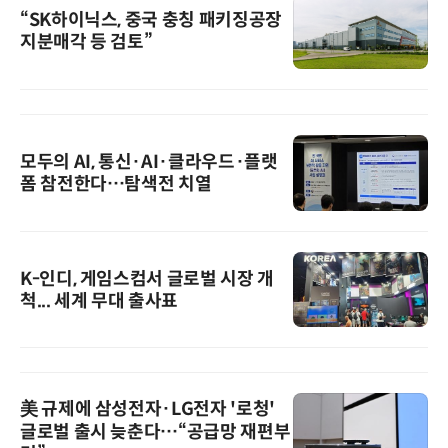
“SK하이닉스, 중국 충칭 패키징공장
지분매각 등 검토”
모두의 AI, 통신·AI·클라우드·플랫
폼 참전한다…탐색전 치열
K-인디, 게임스컴서 글로벌 시장 개
척... 세계 무대 출사표
美 규제에 삼성전자·LG전자 '로청'
글로벌 출시 늦춘다…“공급망 재편부