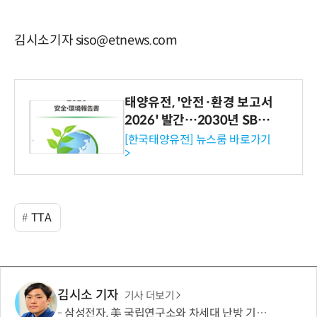
김시소기자 siso@etnews.com
태양유전, '안전·환경 보고서
2026' 발간…2030년 SBT
수준 온실가스 감축 추진
[한국태양유전] 뉴스룸 바로가기
>
TTA
김시소 기자
기사 더보기
삼성전자, 美 국립연구소와 차세대 난방 기술 개발한다