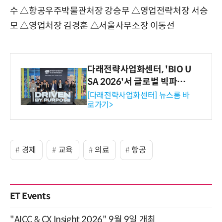
수 △항공우주박물관처장 강승무 △영업전략처장 서승
모 △영업처장 김경훈 △서울사무소장 이동선
다래전략사업화센터, 'BIO U
SA 2026'서 글로벌 빅파마
와의 비즈니스 미팅 지원…K
[다래전략사업화센터] 뉴스룸 바
로가기>
-바이오 해외 진출 교두보 확
보
경제
교육
의료
항공
ET Events
"AICC & CX Insight 2026" 9월 9일 개최