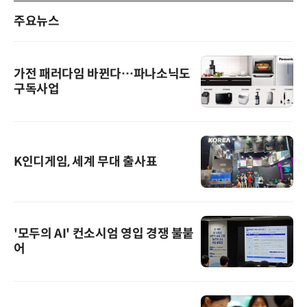
주요뉴스
가전 패러다임 바뀐다…파나소닉도
구독사업
K인디게임, 세계 무대 출사표
'모두의 AI' 컨소시엄 영입 경쟁 불붙
어