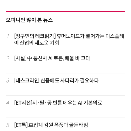
오피니언 많이 본 뉴스
1
[정구민의 테크읽기] 휴머노이드가 열어가는 디스플레
이 산업의 새로운 기회
2
[사설] 中 통신사 AI 토큰, 배울 바 크다
3
[데스크라인]신용에도 사다리가 필요하다
4
[ET시선]지·필·공 빈틈 메우는 AI 기본의료
5
[ET톡] 車업계 감원 폭풍과 골든타임