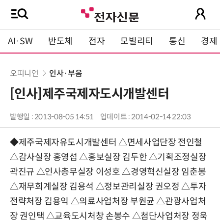
AI·SW
반도체
전자
모빌리티
통신
경제
오피니언
인사·부음
[인사]제주국제자도시개발센터
발행일 : 2013-08-05 14:51
업데이트 : 2014-02-14 22:03
◆제주국제자유도시개발센터 △면세사업단장 전인철
△감사실장 홍영섭 △홍보실장 김두한 △기획조정실장
곽진규 △인사총무실장 이성호 △경영혁신실장 임춘봉
△재무회계실장 김용석 △정보관리실장 권오정 △투자
전략처장 김용익 △의료사업처장 부원균 △관광사업처
장 권인택 △교육도시처창 손봉수 △첨단사업처장 정욱