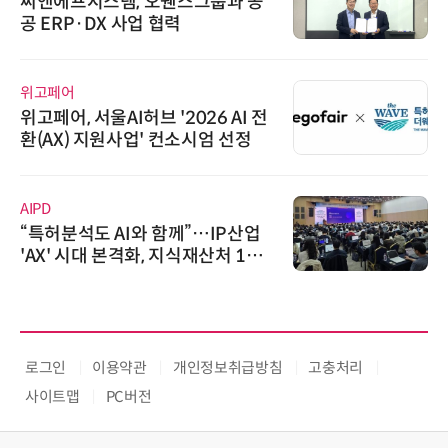
씨앤에프시스템, 오웬스그룹과 공
공 ERP·DX 사업 협력
위고페어
위고페어, 서울AI허브 '2026 AI 전
환(AX) 지원사업' 컨소시엄 선정
AIPD
“특허분석도 AI와 함께”…IP산업
'AX' 시대 본격화, 지식재산처 1호
AI IP데이터분석사 탄생
로그인
이용약관
개인정보취급방침
고충처리
사이트맵
PC버전